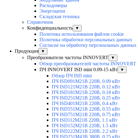
Расходомеры
Энергоцепи
Складская техника
Справочник
Конфиденциальность
▼
Политика использования файлов cookie
Политика обработки персональных данных
Согласие на обработку персональных данных
Продукция
▼
Преобразователи частоты INNOVERT
▼
Обзор преобразователей частоты INNOVERT
ПЧ INNOVERT ISD mini 0.09-15 кВт
▼
Обзор ПЧ ISD mini
ПЧ ISD091M21B 220В, 0.09 кВт
ПЧ ISD121M21B 220В, 0.12 кВт
ПЧ ISD181M21B 220В, 0.18 кВт
ПЧ ISD251M21B 220В, 0.25 кВт
ПЧ ISD401M21B 220В, 0.4 кВт
ПЧ ISD551M21B 220В, 0.55 кВт
ПЧ ISD751M21B 220В, 0.75 кВт
ПЧ ISD112M21B 220В, 1.1 кВт
ПЧ ISD152M21B 220В, 1.5 кВт
ПЧ ISD222M21B 220В, 2.2 кВт
ПЧ ISD251M43B 380В, 0.25 кВт