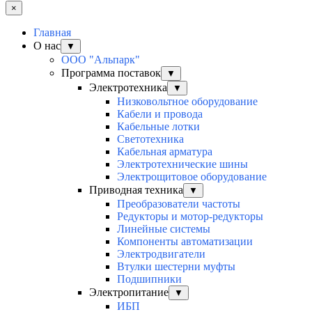
×
Главная
О нас
▼
ООО "Альпарк"
Программа поставок
▼
Электротехника
▼
Низковольтное оборудование
Кабели и провода
Кабельные лотки
Светотехника
Кабельная арматура
Электротехнические шины
Электрощитовое оборудование
Приводная техника
▼
Преобразователи частоты
Редукторы и мотор-редукторы
Линейные системы
Компоненты автоматизации
Электродвигатели
Втулки шестерни муфты
Подшипники
Электропитание
▼
ИБП