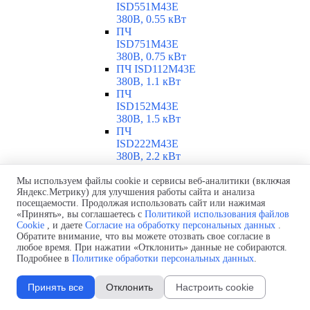
ISD551M43E
380В, 0.55 кВт
ПЧ
ISD751M43E
380В, 0.75 кВт
ПЧ ISD112M43E
380В, 1.1 кВт
ПЧ
ISD152M43E
380В, 1.5 кВт
ПЧ
ISD222M43E
380В, 2.2 кВт
ПЧ
ISD302M43E
Мы используем файлы cookie и сервисы веб-аналитики (включая
Яндекс.Метрику) для улучшения работы сайта и анализа
380В, 3 кВт
посещаемости. Продолжая использовать сайт или нажимая
ПЧ
«Принять», вы соглашаетесь с
Политикой использования файлов
ISD402M43E
Cookie
, и даете
Согласие на обработку персональных данных
.
380В, 4 кВт
Обратите внимание, что вы можете отозвать свое согласие в
ПЧ
любое время. При нажатии «Отклонить» данные не собираются.
ISD552M43E
Подробнее в
Политике обработки персональных данных
.
380В, 5.5 кВт
ПЧ
Принять все
Отклонить
Настроить cookie
ISD752M43E
380В, 7.5 кВт