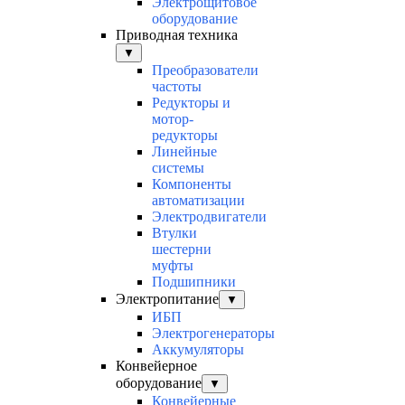
Электрощитовое
оборудование
Приводная техника
▼
Преобразователи
частоты
Редукторы и
мотор-
редукторы
Линейные
системы
Компоненты
автоматизации
Электродвигатели
Втулки
шестерни
муфты
Подшипники
Электропитание
▼
ИБП
Электрогенераторы
Аккумуляторы
Конвейерное
оборудование
▼
Конвейерные