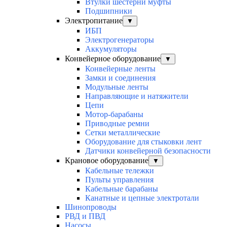
Втулки шестерни муфты
Подшипники
Электропитание
▼
ИБП
Электрогенераторы
Аккумуляторы
Конвейерное оборудование
▼
Конвейерные ленты
Замки и соединения
Модульные ленты
Направляющие и натяжители
Цепи
Мотор-барабаны
Приводные ремни
Сетки металлические
Оборудование для стыковки лент
Датчики конвейерной безопасности
Крановое оборудование
▼
Кабельные тележки
Пульты управления
Кабельные барабаны
Канатные и цепные электротали
Шинопроводы
РВД и ПВД
Насосы