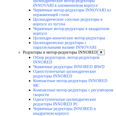
цилиндрические мотор-редукторы
INNOVARI в алюминиевом корпусе
Червячные мотор-редукторы INNOVARI из
нержавеющей стали
Цилиндрические соосные редукторы в
корпусе из чугуна
Червячные мотор-редукторы в квадратном
корпусе
Цилиндро-конические мотор-редукторы
Цилиндрические редукторы с
параллельными валами INNOVARI
Редукторы и мотор-редукторы INNORED
▼
Обзор редукторов, мотор-редукторов
INNORED
Червячные редукторы INNORED IRWD
Одноступенчатые цилиндрические
редукторы INNORED
Компактные мотор-редукторы INNORED
MC
Компактные мотор-редукторы с регулятором
скорости
Одноступенчатые цилиндрические
редукторы INNORED PC
Червячные редукторы INNORED в
квадратном корпусе