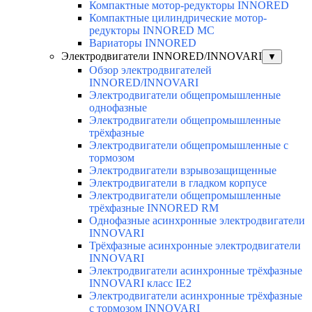
Компактные мотор-редукторы INNORED
Компактные цилиндрические мотор-
редукторы INNORED MC
Вариаторы INNORED
Электродвигатели INNORED/INNOVARI
▼
Обзор электродвигателей
INNORED/INNOVARI
Электродвигатели общепромышленные
однофазные
Электродвигатели общепромышленные
трёхфазные
Электродвигатели общепромышленные с
тормозом
Электродвигатели взрывозащищенные
Электродвигатели в гладком корпусе
Электродвигатели общепромышленные
трёхфазные INNORED RM
Однофазные асинхронные электродвигатели
INNOVARI
Трёхфазные асинхронные электродвигатели
INNOVARI
Электродвигатели асинхронные трёхфазные
INNOVARI класс IE2
Электродвигатели асинхронные трёхфазные
с тормозом INNOVARI