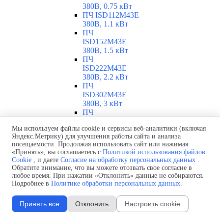
380В, 0.75 кВт
ПЧ ISD112M43E
380В, 1.1 кВт
ПЧ
ISD152M43E
380В, 1.5 кВт
ПЧ
ISD222M43E
380В, 2.2 кВт
ПЧ
ISD302M43E
380В, 3 кВт
ПЧ
ISD402M43E
Мы используем файлы cookie и сервисы веб-аналитики (включая
380В, 4 кВт
Яндекс.Метрику) для улучшения работы сайта и анализа
ПЧ
посещаемости. Продолжая использовать сайт или нажимая
ISD552M43E
«Принять», вы соглашаетесь с
Политикой использования файлов
380В, 5.5 кВт
Cookie
, и даете
Согласие на обработку персональных данных
.
ПЧ
Обратите внимание, что вы можете отозвать свое согласие в
ISD752M43E
любое время. При нажатии «Отклонить» данные не собираются.
380В, 7.5 кВт
Подробнее в
Политике обработки персональных данных
.
ПЧ ISD113M43E
380В, 11 кВт
Принять все
Отклонить
Настроить cookie
ПЧ INNOVERT ISD
0.25-11 кВт
▼