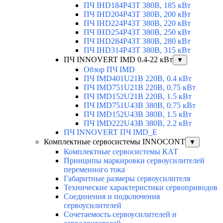
ПЧ IHD184P43T 380В, 185 кВт
ПЧ IHD204P43T 380В, 200 кВт
ПЧ IHD224P43T 380В, 220 кВт
ПЧ IHD254P43T 380В, 250 кВт
ПЧ IHD284P43T 380В, 280 кВт
ПЧ IHD314P43T 380В, 315 кВт
ПЧ INNOVERT IMD 0.4-22 кВт
▼
Обзор ПЧ IMD
ПЧ IMD401U21B 220В, 0.4 кВт
ПЧ IMD751U21B 220В, 0.75 кВт
ПЧ IMD152U21B 220В, 1.5 кВт
ПЧ IMD751U43B 380В, 0.75 кВт
ПЧ IMD152U43B 380В, 1.5 кВт
ПЧ IMD222U43B 380В, 2.2 кВт
ПЧ INNOVERT ПЧ IMD_E
Комплектные сервосистемы INNOCONT
▼
Комплектные сервосистемы КАТ
Принципы маркировки сервоусилителей
переменного тока
Габаритные размеры сервоусилителя
Технические характеристики сервоприводов
Соединения и подключения
сервоусилителей
Сочетаемость сервоусилителей и