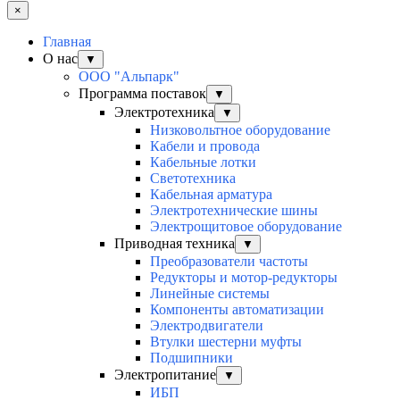
×
Главная
О нас
▼
ООО "Альпарк"
Программа поставок
▼
Электротехника
▼
Низковольтное оборудование
Кабели и провода
Кабельные лотки
Светотехника
Кабельная арматура
Электротехнические шины
Электрощитовое оборудование
Приводная техника
▼
Преобразователи частоты
Редукторы и мотор-редукторы
Линейные системы
Компоненты автоматизации
Электродвигатели
Втулки шестерни муфты
Подшипники
Электропитание
▼
ИБП