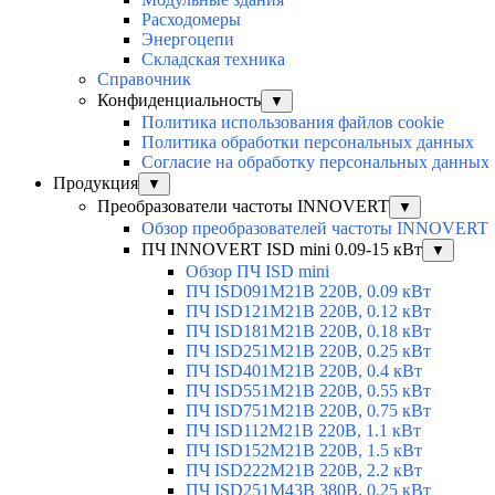
Расходомеры
Энергоцепи
Складская техника
Справочник
Конфиденциальность
▼
Политика использования файлов cookie
Политика обработки персональных данных
Согласие на обработку персональных данных
Продукция
▼
Преобразователи частоты INNOVERT
▼
Обзор преобразователей частоты INNOVERT
ПЧ INNOVERT ISD mini 0.09-15 кВт
▼
Обзор ПЧ ISD mini
ПЧ ISD091M21B 220В, 0.09 кВт
ПЧ ISD121M21B 220В, 0.12 кВт
ПЧ ISD181M21B 220В, 0.18 кВт
ПЧ ISD251M21B 220В, 0.25 кВт
ПЧ ISD401M21B 220В, 0.4 кВт
ПЧ ISD551M21B 220В, 0.55 кВт
ПЧ ISD751M21B 220В, 0.75 кВт
ПЧ ISD112M21B 220В, 1.1 кВт
ПЧ ISD152M21B 220В, 1.5 кВт
ПЧ ISD222M21B 220В, 2.2 кВт
ПЧ ISD251M43B 380В, 0.25 кВт