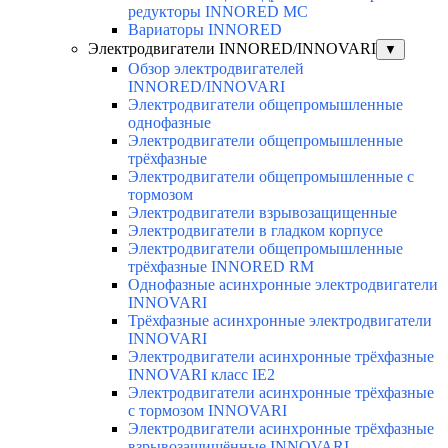
редукторы INNORED MC
Вариаторы INNORED
Электродвигатели INNORED/INNOVARI
▼
Обзор электродвигателей
INNORED/INNOVARI
Электродвигатели общепромышленные
однофазные
Электродвигатели общепромышленные
трёхфазные
Электродвигатели общепромышленные с
тормозом
Электродвигатели взрывозащищенные
Электродвигатели в гладком корпусе
Электродвигатели общепромышленные
трёхфазные INNORED RM
Однофазные асинхронные электродвигатели
INNOVARI
Трёхфазные асинхронные электродвигатели
INNOVARI
Электродвигатели асинхронные трёхфазные
INNOVARI класс IE2
Электродвигатели асинхронные трёхфазные
с тормозом INNOVARI
Электродвигатели асинхронные трёхфазные
взрывозащищённые INNOVARI