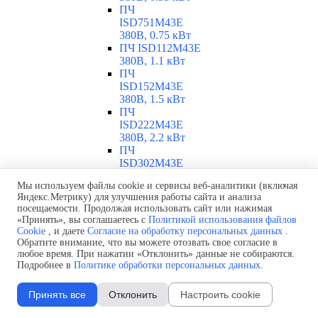
ПЧ
ISD751M43E
380В, 0.75 кВт
ПЧ ISD112M43E
380В, 1.1 кВт
ПЧ
ISD152M43E
380В, 1.5 кВт
ПЧ
ISD222M43E
380В, 2.2 кВт
ПЧ
ISD302M43E
380В, 3 кВт
Мы используем файлы cookie и сервисы веб-аналитики (включая
ПЧ
Яндекс.Метрику) для улучшения работы сайта и анализа
ISD402M43E
посещаемости. Продолжая использовать сайт или нажимая
380В, 4 кВт
«Принять», вы соглашаетесь с
Политикой использования файлов
ПЧ
Cookie
, и даете
Согласие на обработку персональных данных
.
ISD552M43E
Обратите внимание, что вы можете отозвать свое согласие в
380В, 5.5 кВт
любое время. При нажатии «Отклонить» данные не собираются.
ПЧ
Подробнее в
Политике обработки персональных данных
.
ISD752M43E
380В, 7.5 кВт
Принять все
Отклонить
Настроить cookie
ПЧ ISD113M43E
380В, 11 кВт