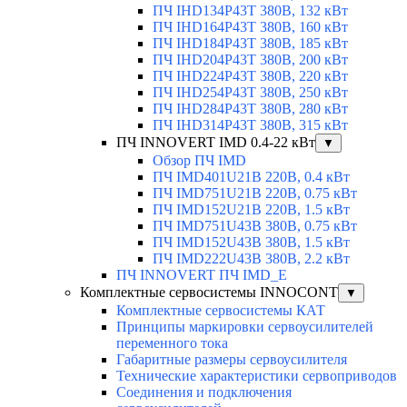
ПЧ IHD134P43T 380В, 132 кВт
ПЧ IHD164P43T 380В, 160 кВт
ПЧ IHD184P43T 380В, 185 кВт
ПЧ IHD204P43T 380В, 200 кВт
ПЧ IHD224P43T 380В, 220 кВт
ПЧ IHD254P43T 380В, 250 кВт
ПЧ IHD284P43T 380В, 280 кВт
ПЧ IHD314P43T 380В, 315 кВт
ПЧ INNOVERT IMD 0.4-22 кВт
▼
Обзор ПЧ IMD
ПЧ IMD401U21B 220В, 0.4 кВт
ПЧ IMD751U21B 220В, 0.75 кВт
ПЧ IMD152U21B 220В, 1.5 кВт
ПЧ IMD751U43B 380В, 0.75 кВт
ПЧ IMD152U43B 380В, 1.5 кВт
ПЧ IMD222U43B 380В, 2.2 кВт
ПЧ INNOVERT ПЧ IMD_E
Комплектные сервосистемы INNOCONT
▼
Комплектные сервосистемы КАТ
Принципы маркировки сервоусилителей
переменного тока
Габаритные размеры сервоусилителя
Технические характеристики сервоприводов
Соединения и подключения