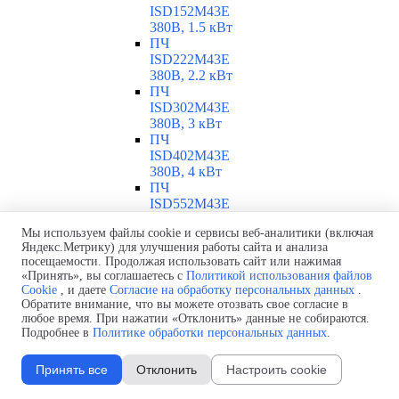
ISD152M43E
380В, 1.5 кВт
ПЧ
ISD222M43E
380В, 2.2 кВт
ПЧ
ISD302M43E
380В, 3 кВт
ПЧ
ISD402M43E
380В, 4 кВт
ПЧ
ISD552M43E
380В, 5.5 кВт
Мы используем файлы cookie и сервисы веб-аналитики (включая
ПЧ
Яндекс.Метрику) для улучшения работы сайта и анализа
ISD752M43E
посещаемости. Продолжая использовать сайт или нажимая
380В, 7.5 кВт
«Принять», вы соглашаетесь с
Политикой использования файлов
ПЧ ISD113M43E
Cookie
, и даете
Согласие на обработку персональных данных
.
380В, 11 кВт
Обратите внимание, что вы можете отозвать свое согласие в
ПЧ INNOVERT ISD
любое время. При нажатии «Отклонить» данные не собираются.
0.25-11 кВт
Подробнее в
Политике обработки персональных данных
.
▼
Обзор ПЧ ISD
ПЧ ISD251U21B
Принять все
Отклонить
Настроить cookie
220В, 0.25 кВт
ПЧ ISD401U21B