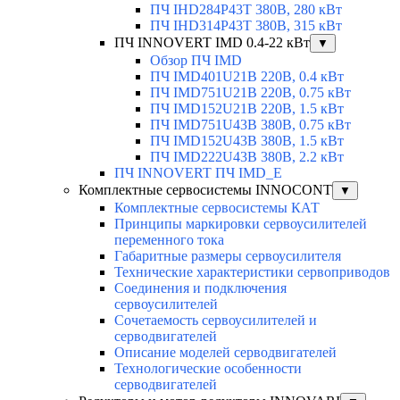
ПЧ IHD284P43T 380В, 280 кВт
ПЧ IHD314P43T 380В, 315 кВт
ПЧ INNOVERT IMD 0.4-22 кВт
▼
Обзор ПЧ IMD
ПЧ IMD401U21B 220В, 0.4 кВт
ПЧ IMD751U21B 220В, 0.75 кВт
ПЧ IMD152U21B 220В, 1.5 кВт
ПЧ IMD751U43B 380В, 0.75 кВт
ПЧ IMD152U43B 380В, 1.5 кВт
ПЧ IMD222U43B 380В, 2.2 кВт
ПЧ INNOVERT ПЧ IMD_E
Комплектные сервосистемы INNOCONT
▼
Комплектные сервосистемы КАТ
Принципы маркировки сервоусилителей
переменного тока
Габаритные размеры сервоусилителя
Технические характеристики сервоприводов
Соединения и подключения
сервоусилителей
Сочетаемость сервоусилителей и
серводвигателей
Описание моделей серводвигателей
Технологические особенности
серводвигателей