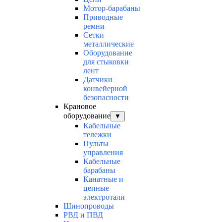
Мотор-барабаны
Приводные
ремни
Сетки
металлические
Оборудование
для стыковки
лент
Датчики
конвейерной
безопасности
Крановое
оборудование
▼
Кабельные
тележки
Пульты
управления
Кабельные
барабаны
Канатные и
цепные
электротали
Шинопроводы
РВД и ПВД