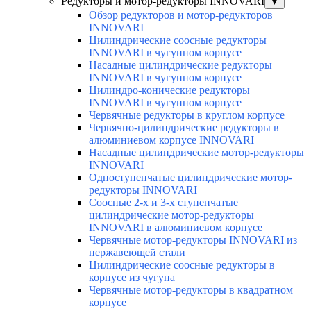
Редукторы и мотор-редукторы INNOVARI
▼
Обзор редукторов и мотор-редукторов
INNOVARI
Цилиндрические соосные редукторы
INNOVARI в чугунном корпусе
Насадные цилиндрические редукторы
INNOVARI в чугунном корпусе
Цилиндро-конические редукторы
INNOVARI в чугунном корпусе
Червячные редукторы в круглом корпусе
Червячно-цилиндрические редукторы в
алюминиевом корпусе INNOVARI
Насадные цилиндрические мотор-редукторы
INNOVARI
Одноступенчатые цилиндрические мотор-
редукторы INNOVARI
Соосные 2-х и 3-х ступенчатые
цилиндрические мотор-редукторы
INNOVARI в алюминиевом корпусе
Червячные мотор-редукторы INNOVARI из
нержавеющей стали
Цилиндрические соосные редукторы в
корпусе из чугуна
Червячные мотор-редукторы в квадратном
корпусе