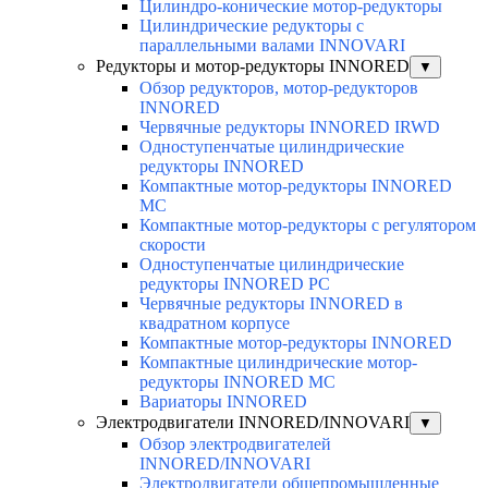
Цилиндро-конические мотор-редукторы
Цилиндрические редукторы с
параллельными валами INNOVARI
Редукторы и мотор-редукторы INNORED
▼
Обзор редукторов, мотор-редукторов
INNORED
Червячные редукторы INNORED IRWD
Одноступенчатые цилиндрические
редукторы INNORED
Компактные мотор-редукторы INNORED
MC
Компактные мотор-редукторы с регулятором
скорости
Одноступенчатые цилиндрические
редукторы INNORED PC
Червячные редукторы INNORED в
квадратном корпусе
Компактные мотор-редукторы INNORED
Компактные цилиндрические мотор-
редукторы INNORED MC
Вариаторы INNORED
Электродвигатели INNORED/INNOVARI
▼
Обзор электродвигателей
INNORED/INNOVARI
Электродвигатели общепромышленные