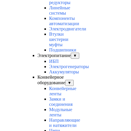
редукторы
Линейные
системы
Компоненты
автоматизации
Электродвигатели
Втулки
шестерни
муфты
Подшипники
Электропитание
▼
ИБП
Электрогенераторы
Аккумуляторы
Конвейерное
оборудование
▼
Конвейерные
ленты
Замки и
соединения
Модульные
ленты
Направляющие
и натяжители
Цепи