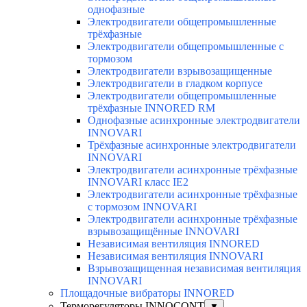
однофазные
Электродвигатели общепромышленные
трёхфазные
Электродвигатели общепромышленные с
тормозом
Электродвигатели взрывозащищенные
Электродвигатели в гладком корпусе
Электродвигатели общепромышленные
трёхфазные INNORED RM
Однофазные асинхронные электродвигатели
INNOVARI
Трёхфазные асинхронные электродвигатели
INNOVARI
Электродвигатели асинхронные трёхфазные
INNOVARI класс IE2
Электродвигатели асинхронные трёхфазные
с тормозом INNOVARI
Электродвигатели асинхронные трёхфазные
взрывозащищённые INNOVARI
Независимая вентиляция INNORED
Независимая вентиляция INNOVARI
Взрывозащищенная независимая вентиляция
INNOVARI
Площадочные вибраторы INNORED
Терморегуляторы INNOCONT
▼