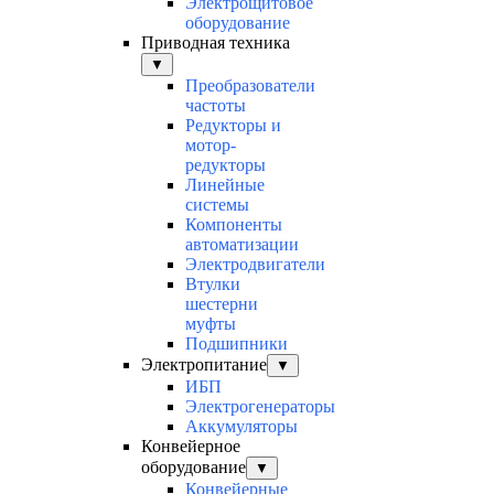
Электрощитовое
оборудование
Приводная техника
▼
Преобразователи
частоты
Редукторы и
мотор-
редукторы
Линейные
системы
Компоненты
автоматизации
Электродвигатели
Втулки
шестерни
муфты
Подшипники
Электропитание
▼
ИБП
Электрогенераторы
Аккумуляторы
Конвейерное
оборудование
▼
Конвейерные