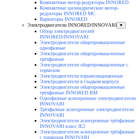
Компактные мотор-редукторы INNORED
Компактные цилиндрические мотор-
редукторы INNORED MC
Вариаторы INNORED
Электродвигатели INNORED/INNOVARI
▼
Обзор электродвигателей
INNORED/INNOVARI
Электродвигатели общепромышленные
однофазные
Электродвигатели общепромышленные
трёхфазные
Электродвигатели общепромышленные с
тормозом
Электродвигатели взрывозащищенные
Электродвигатели в гладком корпусе
Электродвигатели общепромышленные
трёхфазные INNORED RM
Однофазные асинхронные электродвигатели
INNOVARI
Трёхфазные асинхронные электродвигатели
INNOVARI
Электродвигатели асинхронные трёхфазные
INNOVARI класс IE2
Электродвигатели асинхронные трёхфазные
с тормозом INNOVARI