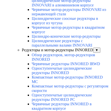
цилиндрические мотор-редукторы
INNOVARI в алюминиевом корпусе
Червячные мотор-редукторы INNOVARI из
нержавеющей стали
Цилиндрические соосные редукторы в
корпусе из чугуна
Червячные мотор-редукторы в квадратном
корпусе
Цилиндро-конические мотор-редукторы
Цилиндрические редукторы с
параллельными валами INNOVARI
Редукторы и мотор-редукторы INNORED
▼
Обзор редукторов, мотор-редукторов
INNORED
Червячные редукторы INNORED IRWD
Одноступенчатые цилиндрические
редукторы INNORED
Компактные мотор-редукторы INNORED
MC
Компактные мотор-редукторы с регулятором
скорости
Одноступенчатые цилиндрические
редукторы INNORED PC
Червячные редукторы INNORED в
квадратном корпусе