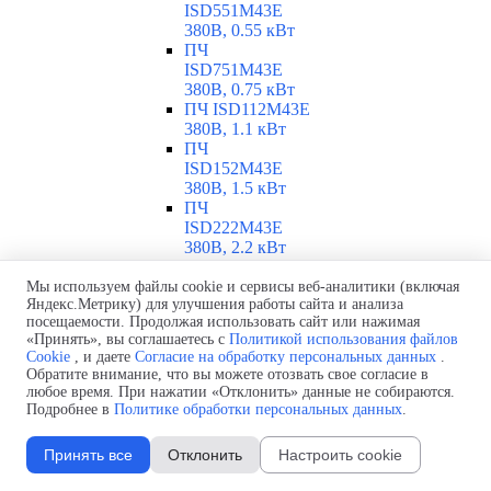
ISD551M43E
380В, 0.55 кВт
ПЧ
ISD751M43E
380В, 0.75 кВт
ПЧ ISD112M43E
380В, 1.1 кВт
ПЧ
ISD152M43E
380В, 1.5 кВт
ПЧ
ISD222M43E
380В, 2.2 кВт
ПЧ
ISD302M43E
Мы используем файлы cookie и сервисы веб-аналитики (включая
Яндекс.Метрику) для улучшения работы сайта и анализа
380В, 3 кВт
посещаемости. Продолжая использовать сайт или нажимая
ПЧ
«Принять», вы соглашаетесь с
Политикой использования файлов
ISD402M43E
Cookie
, и даете
Согласие на обработку персональных данных
.
380В, 4 кВт
Обратите внимание, что вы можете отозвать свое согласие в
ПЧ
любое время. При нажатии «Отклонить» данные не собираются.
ISD552M43E
Подробнее в
Политике обработки персональных данных
.
380В, 5.5 кВт
ПЧ
Принять все
Отклонить
Настроить cookie
ISD752M43E
380В, 7.5 кВт