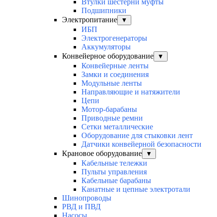
Втулки шестерни муфты
Подшипники
Электропитание
▼
ИБП
Электрогенераторы
Аккумуляторы
Конвейерное оборудование
▼
Конвейерные ленты
Замки и соединения
Модульные ленты
Направляющие и натяжители
Цепи
Мотор-барабаны
Приводные ремни
Сетки металлические
Оборудование для стыковки лент
Датчики конвейерной безопасности
Крановое оборудование
▼
Кабельные тележки
Пульты управления
Кабельные барабаны
Канатные и цепные электротали
Шинопроводы
РВД и ПВД
Насосы