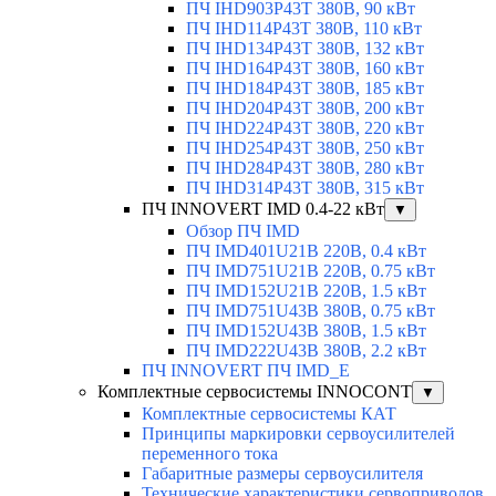
ПЧ IHD903P43T 380В, 90 кВт
ПЧ IHD114P43T 380В, 110 кВт
ПЧ IHD134P43T 380В, 132 кВт
ПЧ IHD164P43T 380В, 160 кВт
ПЧ IHD184P43T 380В, 185 кВт
ПЧ IHD204P43T 380В, 200 кВт
ПЧ IHD224P43T 380В, 220 кВт
ПЧ IHD254P43T 380В, 250 кВт
ПЧ IHD284P43T 380В, 280 кВт
ПЧ IHD314P43T 380В, 315 кВт
ПЧ INNOVERT IMD 0.4-22 кВт
▼
Обзор ПЧ IMD
ПЧ IMD401U21B 220В, 0.4 кВт
ПЧ IMD751U21B 220В, 0.75 кВт
ПЧ IMD152U21B 220В, 1.5 кВт
ПЧ IMD751U43B 380В, 0.75 кВт
ПЧ IMD152U43B 380В, 1.5 кВт
ПЧ IMD222U43B 380В, 2.2 кВт
ПЧ INNOVERT ПЧ IMD_E
Комплектные сервосистемы INNOCONT
▼
Комплектные сервосистемы КАТ
Принципы маркировки сервоусилителей
переменного тока
Габаритные размеры сервоусилителя
Технические характеристики сервоприводов