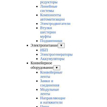
редукторы
Линейные
системы
Компоненты
автоматизации
Электродвигатели
Втулки
шестерни
муфты
Подшипники
Электропитание
▼
ИБП
Электрогенераторы
Аккумуляторы
Конвейерное
оборудование
▼
Конвейерные
ленты
Замки и
соединения
Модульные
ленты
Направляющие
и натяжители
Цепи