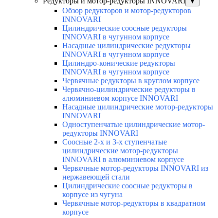
Редукторы и мотор-редукторы INNOVARI
▼
Обзор редукторов и мотор-редукторов
INNOVARI
Цилиндрические соосные редукторы
INNOVARI в чугунном корпусе
Насадные цилиндрические редукторы
INNOVARI в чугунном корпусе
Цилиндро-конические редукторы
INNOVARI в чугунном корпусе
Червячные редукторы в круглом корпусе
Червячно-цилиндрические редукторы в
алюминиевом корпусе INNOVARI
Насадные цилиндрические мотор-редукторы
INNOVARI
Одноступенчатые цилиндрические мотор-
редукторы INNOVARI
Соосные 2-х и 3-х ступенчатые
цилиндрические мотор-редукторы
INNOVARI в алюминиевом корпусе
Червячные мотор-редукторы INNOVARI из
нержавеющей стали
Цилиндрические соосные редукторы в
корпусе из чугуна
Червячные мотор-редукторы в квадратном
корпусе