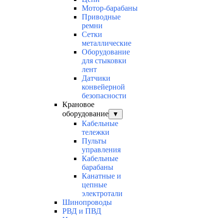
Мотор-барабаны
Приводные
ремни
Сетки
металлические
Оборудование
для стыковки
лент
Датчики
конвейерной
безопасности
Крановое
оборудование
▼
Кабельные
тележки
Пульты
управления
Кабельные
барабаны
Канатные и
цепные
электротали
Шинопроводы
РВД и ПВД