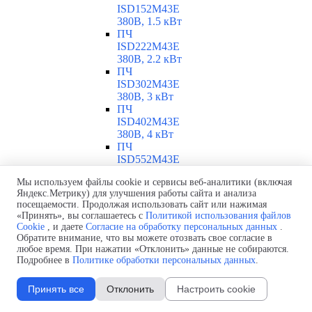
ISD152M43E
380В, 1.5 кВт
ПЧ
ISD222M43E
380В, 2.2 кВт
ПЧ
ISD302M43E
380В, 3 кВт
ПЧ
ISD402M43E
380В, 4 кВт
ПЧ
ISD552M43E
380В, 5.5 кВт
Мы используем файлы cookie и сервисы веб-аналитики (включая
ПЧ
Яндекс.Метрику) для улучшения работы сайта и анализа
ISD752M43E
посещаемости. Продолжая использовать сайт или нажимая
380В, 7.5 кВт
«Принять», вы соглашаетесь с
Политикой использования файлов
ПЧ ISD113M43E
Cookie
, и даете
Согласие на обработку персональных данных
.
380В, 11 кВт
Обратите внимание, что вы можете отозвать свое согласие в
ПЧ INNOVERT ISD
любое время. При нажатии «Отклонить» данные не собираются.
0.25-11 кВт
Подробнее в
Политике обработки персональных данных
.
▼
Обзор ПЧ ISD
ПЧ ISD251U21B
Принять все
Отклонить
Настроить cookie
220В, 0.25 кВт
ПЧ ISD401U21B