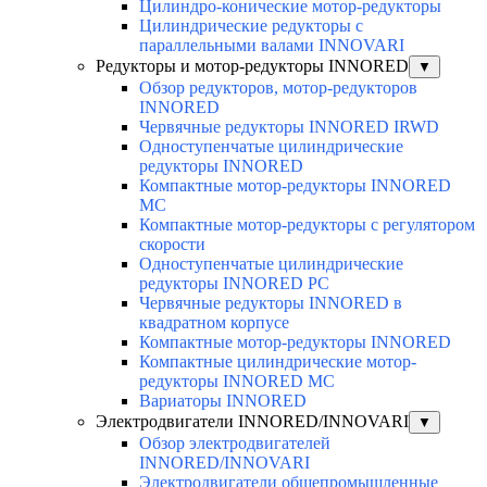
Цилиндро-конические мотор-редукторы
Цилиндрические редукторы с
параллельными валами INNOVARI
Редукторы и мотор-редукторы INNORED
▼
Обзор редукторов, мотор-редукторов
INNORED
Червячные редукторы INNORED IRWD
Одноступенчатые цилиндрические
редукторы INNORED
Компактные мотор-редукторы INNORED
MC
Компактные мотор-редукторы с регулятором
скорости
Одноступенчатые цилиндрические
редукторы INNORED PC
Червячные редукторы INNORED в
квадратном корпусе
Компактные мотор-редукторы INNORED
Компактные цилиндрические мотор-
редукторы INNORED MC
Вариаторы INNORED
Электродвигатели INNORED/INNOVARI
▼
Обзор электродвигателей
INNORED/INNOVARI
Электродвигатели общепромышленные