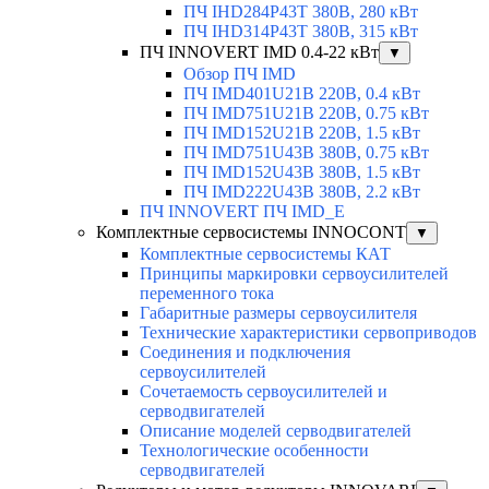
ПЧ IHD284P43T 380В, 280 кВт
ПЧ IHD314P43T 380В, 315 кВт
ПЧ INNOVERT IMD 0.4-22 кВт
▼
Обзор ПЧ IMD
ПЧ IMD401U21B 220В, 0.4 кВт
ПЧ IMD751U21B 220В, 0.75 кВт
ПЧ IMD152U21B 220В, 1.5 кВт
ПЧ IMD751U43B 380В, 0.75 кВт
ПЧ IMD152U43B 380В, 1.5 кВт
ПЧ IMD222U43B 380В, 2.2 кВт
ПЧ INNOVERT ПЧ IMD_E
Комплектные сервосистемы INNOCONT
▼
Комплектные сервосистемы КАТ
Принципы маркировки сервоусилителей
переменного тока
Габаритные размеры сервоусилителя
Технические характеристики сервоприводов
Соединения и подключения
сервоусилителей
Сочетаемость сервоусилителей и
серводвигателей
Описание моделей серводвигателей
Технологические особенности
серводвигателей