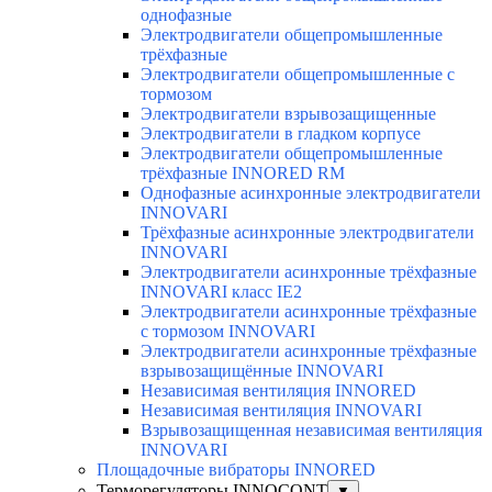
однофазные
Электродвигатели общепромышленные
трёхфазные
Электродвигатели общепромышленные с
тормозом
Электродвигатели взрывозащищенные
Электродвигатели в гладком корпусе
Электродвигатели общепромышленные
трёхфазные INNORED RM
Однофазные асинхронные электродвигатели
INNOVARI
Трёхфазные асинхронные электродвигатели
INNOVARI
Электродвигатели асинхронные трёхфазные
INNOVARI класс IE2
Электродвигатели асинхронные трёхфазные
с тормозом INNOVARI
Электродвигатели асинхронные трёхфазные
взрывозащищённые INNOVARI
Независимая вентиляция INNORED
Независимая вентиляция INNOVARI
Взрывозащищенная независимая вентиляция
INNOVARI
Площадочные вибраторы INNORED
Терморегуляторы INNOCONT
▼