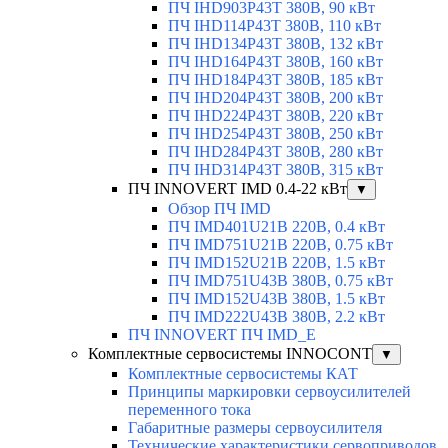
ПЧ IHD903P43T 380В, 90 кВт
ПЧ IHD114P43T 380В, 110 кВт
ПЧ IHD134P43T 380В, 132 кВт
ПЧ IHD164P43T 380В, 160 кВт
ПЧ IHD184P43T 380В, 185 кВт
ПЧ IHD204P43T 380В, 200 кВт
ПЧ IHD224P43T 380В, 220 кВт
ПЧ IHD254P43T 380В, 250 кВт
ПЧ IHD284P43T 380В, 280 кВт
ПЧ IHD314P43T 380В, 315 кВт
ПЧ INNOVERT IMD 0.4-22 кВт
▼
Обзор ПЧ IMD
ПЧ IMD401U21B 220В, 0.4 кВт
ПЧ IMD751U21B 220В, 0.75 кВт
ПЧ IMD152U21B 220В, 1.5 кВт
ПЧ IMD751U43B 380В, 0.75 кВт
ПЧ IMD152U43B 380В, 1.5 кВт
ПЧ IMD222U43B 380В, 2.2 кВт
ПЧ INNOVERT ПЧ IMD_E
Комплектные сервосистемы INNOCONT
▼
Комплектные сервосистемы КАТ
Принципы маркировки сервоусилителей
переменного тока
Габаритные размеры сервоусилителя
Технические характеристики сервоприводов