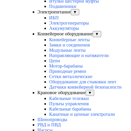
Втулки шестерни муфты
Подшипники
Электропитание
▼
ИБП
Электрогенераторы
Аккумуляторы
Конвейерное оборудование
▼
Конвейерные ленты
Замки и соединения
Модульные ленты
Направляющие и натяжители
Цепи
Мотор-барабаны
Приводные ремни
Сетки металлические
Оборудование для стыковки лент
Датчики конвейерной безопасности
Крановое оборудование
▼
Кабельные тележки
Пульты управления
Кабельные барабаны
Канатные и цепные электротали
Шинопроводы
РВД и ПВД
Насосы