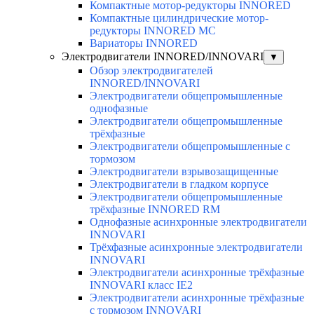
Компактные мотор-редукторы INNORED
Компактные цилиндрические мотор-
редукторы INNORED MC
Вариаторы INNORED
Электродвигатели INNORED/INNOVARI
▼
Обзор электродвигателей
INNORED/INNOVARI
Электродвигатели общепромышленные
однофазные
Электродвигатели общепромышленные
трёхфазные
Электродвигатели общепромышленные с
тормозом
Электродвигатели взрывозащищенные
Электродвигатели в гладком корпусе
Электродвигатели общепромышленные
трёхфазные INNORED RM
Однофазные асинхронные электродвигатели
INNOVARI
Трёхфазные асинхронные электродвигатели
INNOVARI
Электродвигатели асинхронные трёхфазные
INNOVARI класс IE2
Электродвигатели асинхронные трёхфазные
с тормозом INNOVARI