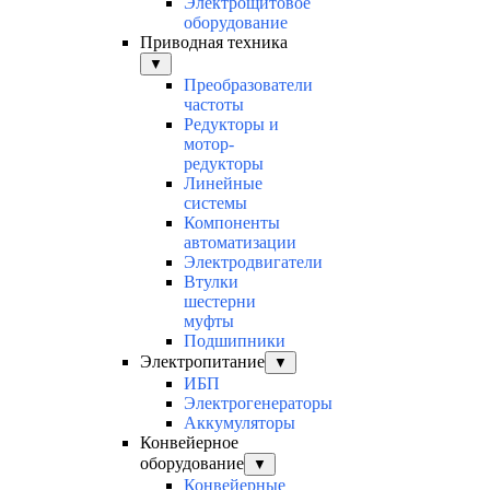
Электрощитовое
оборудование
Приводная техника
▼
Преобразователи
частоты
Редукторы и
мотор-
редукторы
Линейные
системы
Компоненты
автоматизации
Электродвигатели
Втулки
шестерни
муфты
Подшипники
Электропитание
▼
ИБП
Электрогенераторы
Аккумуляторы
Конвейерное
оборудование
▼
Конвейерные