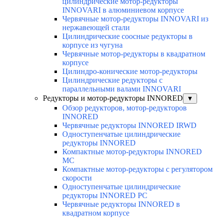
цилиндрические мотор-редукторы
INNOVARI в алюминиевом корпусе
Червячные мотор-редукторы INNOVARI из
нержавеющей стали
Цилиндрические соосные редукторы в
корпусе из чугуна
Червячные мотор-редукторы в квадратном
корпусе
Цилиндро-конические мотор-редукторы
Цилиндрические редукторы с
параллельными валами INNOVARI
Редукторы и мотор-редукторы INNORED
▼
Обзор редукторов, мотор-редукторов
INNORED
Червячные редукторы INNORED IRWD
Одноступенчатые цилиндрические
редукторы INNORED
Компактные мотор-редукторы INNORED
MC
Компактные мотор-редукторы с регулятором
скорости
Одноступенчатые цилиндрические
редукторы INNORED PC
Червячные редукторы INNORED в
квадратном корпусе