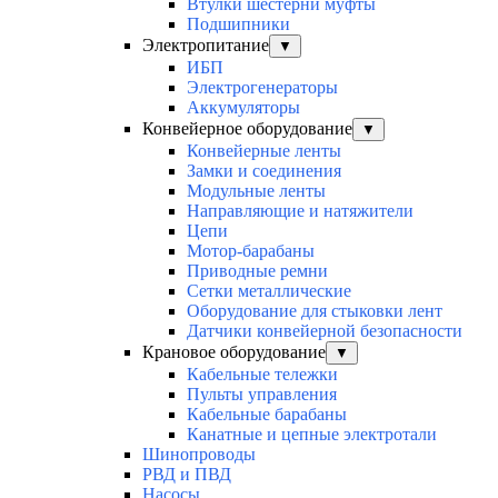
Втулки шестерни муфты
Подшипники
Электропитание
▼
ИБП
Электрогенераторы
Аккумуляторы
Конвейерное оборудование
▼
Конвейерные ленты
Замки и соединения
Модульные ленты
Направляющие и натяжители
Цепи
Мотор-барабаны
Приводные ремни
Сетки металлические
Оборудование для стыковки лент
Датчики конвейерной безопасности
Крановое оборудование
▼
Кабельные тележки
Пульты управления
Кабельные барабаны
Канатные и цепные электротали
Шинопроводы
РВД и ПВД
Насосы