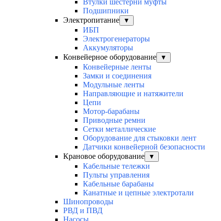
Втулки шестерни муфты
Подшипники
Электропитание
▼
ИБП
Электрогенераторы
Аккумуляторы
Конвейерное оборудование
▼
Конвейерные ленты
Замки и соединения
Модульные ленты
Направляющие и натяжители
Цепи
Мотор-барабаны
Приводные ремни
Сетки металлические
Оборудование для стыковки лент
Датчики конвейерной безопасности
Крановое оборудование
▼
Кабельные тележки
Пульты управления
Кабельные барабаны
Канатные и цепные электротали
Шинопроводы
РВД и ПВД
Насосы