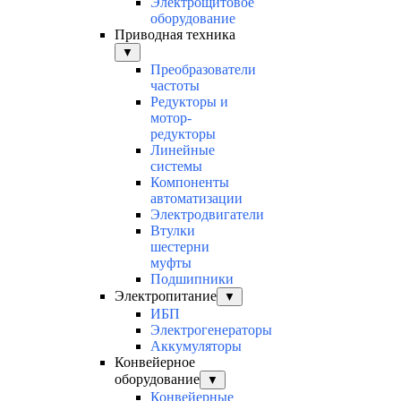
Электрощитовое
оборудование
Приводная техника
▼
Преобразователи
частоты
Редукторы и
мотор-
редукторы
Линейные
системы
Компоненты
автоматизации
Электродвигатели
Втулки
шестерни
муфты
Подшипники
Электропитание
▼
ИБП
Электрогенераторы
Аккумуляторы
Конвейерное
оборудование
▼
Конвейерные