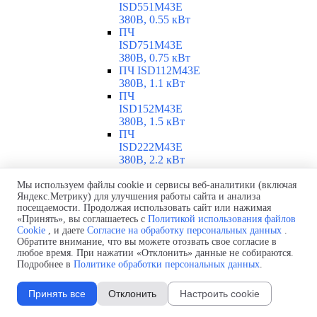
ISD551M43E
380В, 0.55 кВт
ПЧ
ISD751M43E
380В, 0.75 кВт
ПЧ ISD112M43E
380В, 1.1 кВт
ПЧ
ISD152M43E
380В, 1.5 кВт
ПЧ
ISD222M43E
380В, 2.2 кВт
ПЧ
ISD302M43E
Мы используем файлы cookie и сервисы веб-аналитики (включая
Яндекс.Метрику) для улучшения работы сайта и анализа
380В, 3 кВт
посещаемости. Продолжая использовать сайт или нажимая
ПЧ
«Принять», вы соглашаетесь с
Политикой использования файлов
ISD402M43E
Cookie
, и даете
Согласие на обработку персональных данных
.
380В, 4 кВт
Обратите внимание, что вы можете отозвать свое согласие в
ПЧ
любое время. При нажатии «Отклонить» данные не собираются.
ISD552M43E
Подробнее в
Политике обработки персональных данных
.
380В, 5.5 кВт
ПЧ
Принять все
Отклонить
Настроить cookie
ISD752M43E
380В, 7.5 кВт