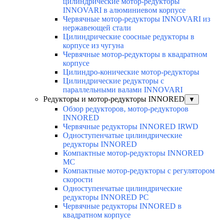
цилиндрические мотор-редукторы
INNOVARI в алюминиевом корпусе
Червячные мотор-редукторы INNOVARI из
нержавеющей стали
Цилиндрические соосные редукторы в
корпусе из чугуна
Червячные мотор-редукторы в квадратном
корпусе
Цилиндро-конические мотор-редукторы
Цилиндрические редукторы с
параллельными валами INNOVARI
Редукторы и мотор-редукторы INNORED
▼
Обзор редукторов, мотор-редукторов
INNORED
Червячные редукторы INNORED IRWD
Одноступенчатые цилиндрические
редукторы INNORED
Компактные мотор-редукторы INNORED
MC
Компактные мотор-редукторы с регулятором
скорости
Одноступенчатые цилиндрические
редукторы INNORED PC
Червячные редукторы INNORED в
квадратном корпусе