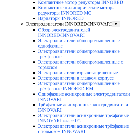
Компактные мотор-редукторы INNORED
Компактные цилиндрические мотор-
редукторы INNORED MC
Вариаторы INNORED
Электродвигатели INNORED/INNOVARI
▼
Обзор электродвигателей
INNORED/INNOVARI
Электродвигатели общепромышленные
однофазные
Электродвигатели общепромышленные
трёхфазные
Электродвигатели общепромышленные с
тормозом
Электродвигатели взрывозащищенные
Электродвигатели в гладком корпусе
Электродвигатели общепромышленные
трёхфазные INNORED RM
Однофазные асинхронные электродвигатели
INNOVARI
Трёхфазные асинхронные электродвигатели
INNOVARI
Электродвигатели асинхронные трёхфазные
INNOVARI класс IE2
Электродвигатели асинхронные трёхфазные
с тормозом INNOVARI