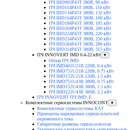
ПЧ IHD903P43T 380В, 90 кВт
ПЧ IHD114P43T 380В, 110 кВт
ПЧ IHD134P43T 380В, 132 кВт
ПЧ IHD164P43T 380В, 160 кВт
ПЧ IHD184P43T 380В, 185 кВт
ПЧ IHD204P43T 380В, 200 кВт
ПЧ IHD224P43T 380В, 220 кВт
ПЧ IHD254P43T 380В, 250 кВт
ПЧ IHD284P43T 380В, 280 кВт
ПЧ IHD314P43T 380В, 315 кВт
ПЧ INNOVERT IMD 0.4-22 кВт
▼
Обзор ПЧ IMD
ПЧ IMD401U21B 220В, 0.4 кВт
ПЧ IMD751U21B 220В, 0.75 кВт
ПЧ IMD152U21B 220В, 1.5 кВт
ПЧ IMD751U43B 380В, 0.75 кВт
ПЧ IMD152U43B 380В, 1.5 кВт
ПЧ IMD222U43B 380В, 2.2 кВт
ПЧ INNOVERT ПЧ IMD_E
Комплектные сервосистемы INNOCONT
▼
Комплектные сервосистемы КАТ
Принципы маркировки сервоусилителей
переменного тока
Габаритные размеры сервоусилителя
Технические характеристики сервоприводов