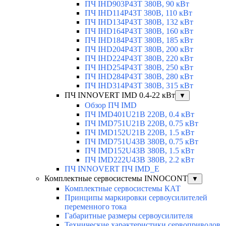
ПЧ IHD903P43T 380В, 90 кВт
ПЧ IHD114P43T 380В, 110 кВт
ПЧ IHD134P43T 380В, 132 кВт
ПЧ IHD164P43T 380В, 160 кВт
ПЧ IHD184P43T 380В, 185 кВт
ПЧ IHD204P43T 380В, 200 кВт
ПЧ IHD224P43T 380В, 220 кВт
ПЧ IHD254P43T 380В, 250 кВт
ПЧ IHD284P43T 380В, 280 кВт
ПЧ IHD314P43T 380В, 315 кВт
ПЧ INNOVERT IMD 0.4-22 кВт
▼
Обзор ПЧ IMD
ПЧ IMD401U21B 220В, 0.4 кВт
ПЧ IMD751U21B 220В, 0.75 кВт
ПЧ IMD152U21B 220В, 1.5 кВт
ПЧ IMD751U43B 380В, 0.75 кВт
ПЧ IMD152U43B 380В, 1.5 кВт
ПЧ IMD222U43B 380В, 2.2 кВт
ПЧ INNOVERT ПЧ IMD_E
Комплектные сервосистемы INNOCONT
▼
Комплектные сервосистемы КАТ
Принципы маркировки сервоусилителей
переменного тока
Габаритные размеры сервоусилителя
Технические характеристики сервоприводов