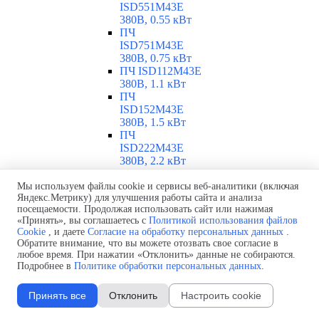
ISD551M43E
380В, 0.55 кВт
ПЧ
ISD751M43E
380В, 0.75 кВт
ПЧ ISD112M43E
380В, 1.1 кВт
ПЧ
ISD152M43E
380В, 1.5 кВт
ПЧ
ISD222M43E
380В, 2.2 кВт
ПЧ
ISD302M43E
Мы используем файлы cookie и сервисы веб-аналитики (включая
Яндекс.Метрику) для улучшения работы сайта и анализа
380В, 3 кВт
посещаемости. Продолжая использовать сайт или нажимая
ПЧ
«Принять», вы соглашаетесь с
Политикой использования файлов
ISD402M43E
Cookie
, и даете
Согласие на обработку персональных данных
.
380В, 4 кВт
Обратите внимание, что вы можете отозвать свое согласие в
ПЧ
любое время. При нажатии «Отклонить» данные не собираются.
ISD552M43E
Подробнее в
Политике обработки персональных данных
.
380В, 5.5 кВт
ПЧ
Принять все
Отклонить
Настроить cookie
ISD752M43E
380В, 7.5 кВт