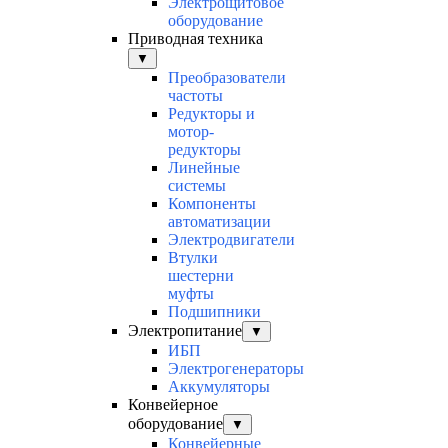
Электрощитовое
оборудование
Приводная техника
▼
Преобразователи
частоты
Редукторы и
мотор-
редукторы
Линейные
системы
Компоненты
автоматизации
Электродвигатели
Втулки
шестерни
муфты
Подшипники
Электропитание
▼
ИБП
Электрогенераторы
Аккумуляторы
Конвейерное
оборудование
▼
Конвейерные