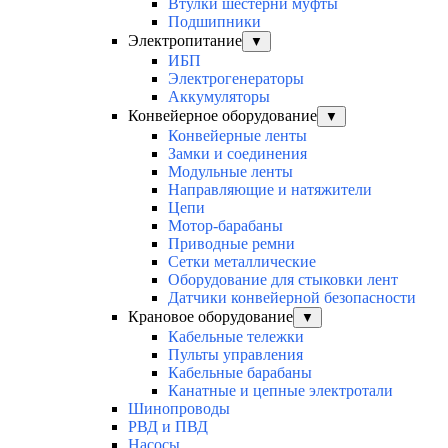
Втулки шестерни муфты
Подшипники
Электропитание
▼
ИБП
Электрогенераторы
Аккумуляторы
Конвейерное оборудование
▼
Конвейерные ленты
Замки и соединения
Модульные ленты
Направляющие и натяжители
Цепи
Мотор-барабаны
Приводные ремни
Сетки металлические
Оборудование для стыковки лент
Датчики конвейерной безопасности
Крановое оборудование
▼
Кабельные тележки
Пульты управления
Кабельные барабаны
Канатные и цепные электротали
Шинопроводы
РВД и ПВД
Насосы