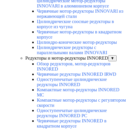
цилиндрические мотор-редукторы
INNOVARI в алюминиевом корпусе
Червячные мотор-редукторы INNOVARI из
нержавеющей стали
Цилиндрические соосные редукторы в
корпусе из чугуна
Червячные мотор-редукторы в квадратном
корпусе
Цилиндро-конические мотор-редукторы
Цилиндрические редукторы с
параллельными валами INNOVARI
Редукторы и мотор-редукторы INNORED
▼
Обзор редукторов, мотор-редукторов
INNORED
Червячные редукторы INNORED IRWD
Одноступенчатые цилиндрические
редукторы INNORED
Компактные мотор-редукторы INNORED
MC
Компактные мотор-редукторы с регулятором
скорости
Одноступенчатые цилиндрические
редукторы INNORED PC
Червячные редукторы INNORED в
квадратном корпусе