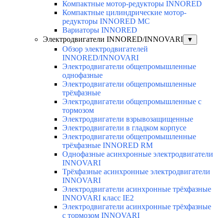
Компактные мотор-редукторы INNORED
Компактные цилиндрические мотор-
редукторы INNORED MC
Вариаторы INNORED
Электродвигатели INNORED/INNOVARI
▼
Обзор электродвигателей
INNORED/INNOVARI
Электродвигатели общепромышленные
однофазные
Электродвигатели общепромышленные
трёхфазные
Электродвигатели общепромышленные с
тормозом
Электродвигатели взрывозащищенные
Электродвигатели в гладком корпусе
Электродвигатели общепромышленные
трёхфазные INNORED RM
Однофазные асинхронные электродвигатели
INNOVARI
Трёхфазные асинхронные электродвигатели
INNOVARI
Электродвигатели асинхронные трёхфазные
INNOVARI класс IE2
Электродвигатели асинхронные трёхфазные
с тормозом INNOVARI