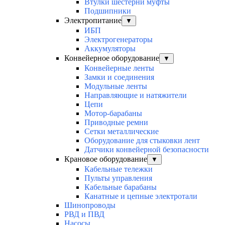
Втулки шестерни муфты
Подшипники
Электропитание
▼
ИБП
Электрогенераторы
Аккумуляторы
Конвейерное оборудование
▼
Конвейерные ленты
Замки и соединения
Модульные ленты
Направляющие и натяжители
Цепи
Мотор-барабаны
Приводные ремни
Сетки металлические
Оборудование для стыковки лент
Датчики конвейерной безопасности
Крановое оборудование
▼
Кабельные тележки
Пульты управления
Кабельные барабаны
Канатные и цепные электротали
Шинопроводы
РВД и ПВД
Насосы