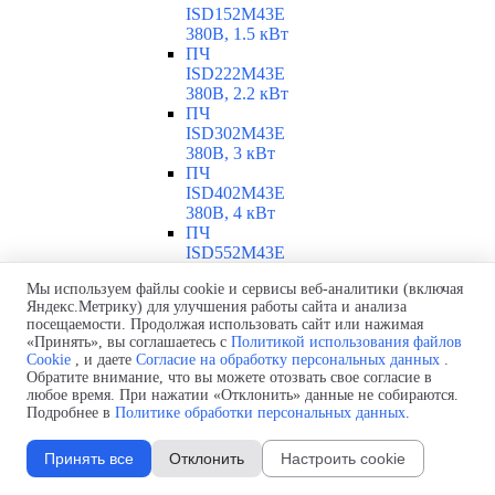
ISD152M43E
380В, 1.5 кВт
ПЧ
ISD222M43E
380В, 2.2 кВт
ПЧ
ISD302M43E
380В, 3 кВт
ПЧ
ISD402M43E
380В, 4 кВт
ПЧ
ISD552M43E
380В, 5.5 кВт
Мы используем файлы cookie и сервисы веб-аналитики (включая
ПЧ
Яндекс.Метрику) для улучшения работы сайта и анализа
ISD752M43E
посещаемости. Продолжая использовать сайт или нажимая
380В, 7.5 кВт
«Принять», вы соглашаетесь с
Политикой использования файлов
ПЧ ISD113M43E
Cookie
, и даете
Согласие на обработку персональных данных
.
380В, 11 кВт
Обратите внимание, что вы можете отозвать свое согласие в
ПЧ INNOVERT ISD
любое время. При нажатии «Отклонить» данные не собираются.
0.25-11 кВт
Подробнее в
Политике обработки персональных данных
.
▼
Обзор ПЧ ISD
ПЧ ISD251U21B
Принять все
Отклонить
Настроить cookie
220В, 0.25 кВт
ПЧ ISD401U21B