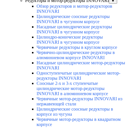
Редукторы и мотор-редукторы INNOVARI
▼
Обзор редукторов и мотор-редукторов
INNOVARI
Цилиндрические соосные редукторы
INNOVARI в чугунном корпусе
Насадные цилиндрические редукторы
INNOVARI в чугунном корпусе
Цилиндро-конические редукторы
INNOVARI в чугунном корпусе
Червячные редукторы в круглом корпусе
Червячно-цилиндрические редукторы в
алюминиевом корпусе INNOVARI
Насадные цилиндрические мотор-редукторы
INNOVARI
Одноступенчатые цилиндрические мотор-
редукторы INNOVARI
Соосные 2-х и 3-х ступенчатые
цилиндрические мотор-редукторы
INNOVARI в алюминиевом корпусе
Червячные мотор-редукторы INNOVARI из
нержавеющей стали
Цилиндрические соосные редукторы в
корпусе из чугуна
Червячные мотор-редукторы в квадратном
корпусе