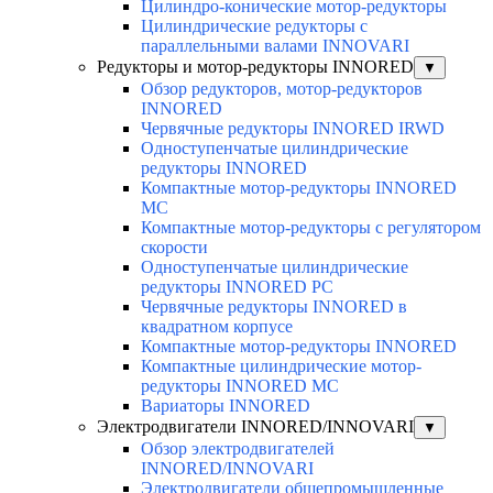
Цилиндро-конические мотор-редукторы
Цилиндрические редукторы с
параллельными валами INNOVARI
Редукторы и мотор-редукторы INNORED
▼
Обзор редукторов, мотор-редукторов
INNORED
Червячные редукторы INNORED IRWD
Одноступенчатые цилиндрические
редукторы INNORED
Компактные мотор-редукторы INNORED
MC
Компактные мотор-редукторы с регулятором
скорости
Одноступенчатые цилиндрические
редукторы INNORED PC
Червячные редукторы INNORED в
квадратном корпусе
Компактные мотор-редукторы INNORED
Компактные цилиндрические мотор-
редукторы INNORED MC
Вариаторы INNORED
Электродвигатели INNORED/INNOVARI
▼
Обзор электродвигателей
INNORED/INNOVARI
Электродвигатели общепромышленные