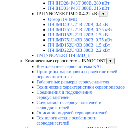
ПЧ IHD284P43T 380В, 280 кВт
ПЧ IHD314P43T 380В, 315 кВт
ПЧ INNOVERT IMD 0.4-22 кВт
▼
Обзор ПЧ IMD
ПЧ IMD401U21B 220В, 0.4 кВт
ПЧ IMD751U21B 220В, 0.75 кВт
ПЧ IMD152U21B 220В, 1.5 кВт
ПЧ IMD751U43B 380В, 0.75 кВт
ПЧ IMD152U43B 380В, 1.5 кВт
ПЧ IMD222U43B 380В, 2.2 кВт
ПЧ INNOVERT ПЧ IMD_E
Комплектные сервосистемы INNOCONT
▼
Комплектные сервосистемы КАТ
Принципы маркировки сервоусилителей
переменного тока
Габаритные размеры сервоусилителя
Технические характеристики сервоприводов
Соединения и подключения
сервоусилителей
Сочетаемость сервоусилителей и
серводвигателей
Описание моделей серводвигателей
Технологические особенности
серводвигателей