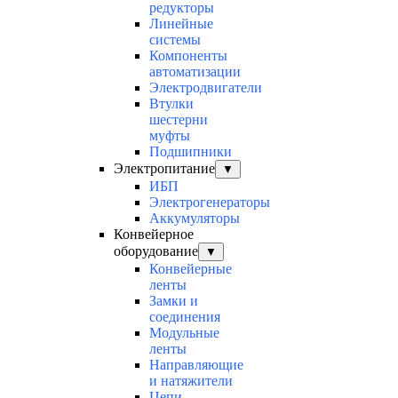
редукторы
Линейные
системы
Компоненты
автоматизации
Электродвигатели
Втулки
шестерни
муфты
Подшипники
Электропитание
▼
ИБП
Электрогенераторы
Аккумуляторы
Конвейерное
оборудование
▼
Конвейерные
ленты
Замки и
соединения
Модульные
ленты
Направляющие
и натяжители
Цепи