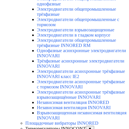
однофазные
Электродвигатели общепромышленные
трёхфазные
Электродвигатели общепромышленные с
тормозом
Электродвигатели взрывозащищенные
Электродвигатели в гладком корпусе
Электродвигатели общепромышленные
трёхфазные INNORED RM
Однофазные асинхронные электродвигатели
INNOVARI
Трёхфазные асинхронные электродвигатели
INNOVARI
Электродвигатели асинхронные трёхфазные
INNOVARI класс IE2
Электродвигатели асинхронные трёхфазные
с тормозом INNOVARI
Электродвигатели асинхронные трёхфазные
взрывозащищённые INNOVARI
Независимая вентиляция INNORED
Независимая вентиляция INNOVARI
Взрывозащищенная независимая вентиляция
INNOVARI
Площадочные вибраторы INNORED
Терморегуляторы INNOCONT
▼