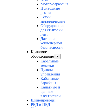
Мотор-барабаны
Приводные
ремни
Сетки
металлические
Оборудование
для стыковки
лент
Датчики
конвейерной
безопасности
Крановое
оборудование
▼
Кабельные
тележки
Пульты
управления
Кабельные
барабаны
Канатные и
цепные
электротали
Шинопроводы
РВД и ПВД