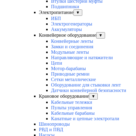
Втулки шестерни муфты
Подшипники
Электропитание
▼
ИБП
Электрогенераторы
Аккумуляторы
Конвейерное оборудование
▼
Конвейерные ленты
Замки и соединения
Модульные ленты
Направляющие и натяжители
Цепи
Мотор-барабаны
Приводные ремни
Сетки металлические
Оборудование для стыковки лент
Датчики конвейерной безопасности
Крановое оборудование
▼
Кабельные тележки
Пульты управления
Кабельные барабаны
Канатные и цепные электротали
Шинопроводы
РВД и ПВД
Насосы