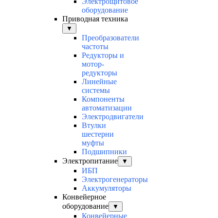
Электрощитовое
оборудование
Приводная техника
▼
Преобразователи
частоты
Редукторы и
мотор-
редукторы
Линейные
системы
Компоненты
автоматизации
Электродвигатели
Втулки
шестерни
муфты
Подшипники
Электропитание
▼
ИБП
Электрогенераторы
Аккумуляторы
Конвейерное
оборудование
▼
Конвейерные