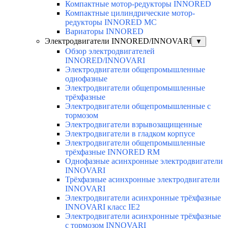
Компактные мотор-редукторы INNORED
Компактные цилиндрические мотор-
редукторы INNORED MC
Вариаторы INNORED
Электродвигатели INNORED/INNOVARI
▼
Обзор электродвигателей
INNORED/INNOVARI
Электродвигатели общепромышленные
однофазные
Электродвигатели общепромышленные
трёхфазные
Электродвигатели общепромышленные с
тормозом
Электродвигатели взрывозащищенные
Электродвигатели в гладком корпусе
Электродвигатели общепромышленные
трёхфазные INNORED RM
Однофазные асинхронные электродвигатели
INNOVARI
Трёхфазные асинхронные электродвигатели
INNOVARI
Электродвигатели асинхронные трёхфазные
INNOVARI класс IE2
Электродвигатели асинхронные трёхфазные
с тормозом INNOVARI