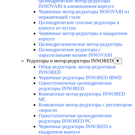
цилиндрические мотор-редукторы
INNOVARI в алюминиевом корпусе
Червячные мотор-редукторы INNOVARI из
нержавеющей стали
Цилиндрические соосные редукторы в
корпусе из чугуна
Червячные мотор-редукторы в квадратном
корпусе
Цилиндро-конические мотор-редукторы
Цилиндрические редукторы с
параллельными валами INNOVARI
Редукторы и мотор-редукторы INNORED
▼
Обзор редукторов, мотор-редукторов
INNORED
Червячные редукторы INNORED IRWD
Одноступенчатые цилиндрические
редукторы INNORED
Компактные мотор-редукторы INNORED
MC
Компактные мотор-редукторы с регулятором
скорости
Одноступенчатые цилиндрические
редукторы INNORED PC
Червячные редукторы INNORED в
квадратном корпусе