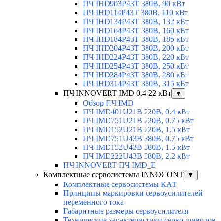
ПЧ IHD903P43T 380В, 90 кВт
ПЧ IHD114P43T 380В, 110 кВт
ПЧ IHD134P43T 380В, 132 кВт
ПЧ IHD164P43T 380В, 160 кВт
ПЧ IHD184P43T 380В, 185 кВт
ПЧ IHD204P43T 380В, 200 кВт
ПЧ IHD224P43T 380В, 220 кВт
ПЧ IHD254P43T 380В, 250 кВт
ПЧ IHD284P43T 380В, 280 кВт
ПЧ IHD314P43T 380В, 315 кВт
ПЧ INNOVERT IMD 0.4-22 кВт
▼
Обзор ПЧ IMD
ПЧ IMD401U21B 220В, 0.4 кВт
ПЧ IMD751U21B 220В, 0.75 кВт
ПЧ IMD152U21B 220В, 1.5 кВт
ПЧ IMD751U43B 380В, 0.75 кВт
ПЧ IMD152U43B 380В, 1.5 кВт
ПЧ IMD222U43B 380В, 2.2 кВт
ПЧ INNOVERT ПЧ IMD_E
Комплектные сервосистемы INNOCONT
▼
Комплектные сервосистемы КАТ
Принципы маркировки сервоусилителей
переменного тока
Габаритные размеры сервоусилителя
Технические характеристики сервоприводов