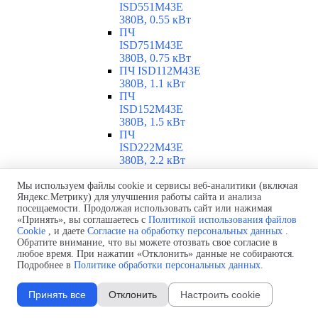
ISD551M43E
380В, 0.55 кВт
ПЧ
ISD751M43E
380В, 0.75 кВт
ПЧ ISD112M43E
380В, 1.1 кВт
ПЧ
ISD152M43E
380В, 1.5 кВт
ПЧ
ISD222M43E
380В, 2.2 кВт
ПЧ
ISD302M43E
Мы используем файлы cookie и сервисы веб-аналитики (включая
Яндекс.Метрику) для улучшения работы сайта и анализа
380В, 3 кВт
посещаемости. Продолжая использовать сайт или нажимая
ПЧ
«Принять», вы соглашаетесь с
Политикой использования файлов
ISD402M43E
Cookie
, и даете
Согласие на обработку персональных данных
.
380В, 4 кВт
Обратите внимание, что вы можете отозвать свое согласие в
ПЧ
любое время. При нажатии «Отклонить» данные не собираются.
ISD552M43E
Подробнее в
Политике обработки персональных данных
.
380В, 5.5 кВт
ПЧ
Принять все
Отклонить
Настроить cookie
ISD752M43E
380В, 7.5 кВт