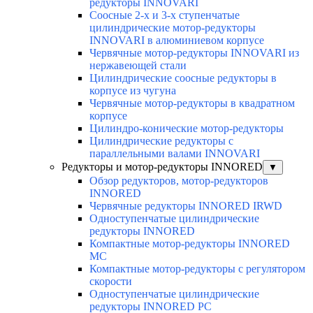
редукторы INNOVARI
Соосные 2-х и 3-х ступенчатые
цилиндрические мотор-редукторы
INNOVARI в алюминиевом корпусе
Червячные мотор-редукторы INNOVARI из
нержавеющей стали
Цилиндрические соосные редукторы в
корпусе из чугуна
Червячные мотор-редукторы в квадратном
корпусе
Цилиндро-конические мотор-редукторы
Цилиндрические редукторы с
параллельными валами INNOVARI
Редукторы и мотор-редукторы INNORED
▼
Обзор редукторов, мотор-редукторов
INNORED
Червячные редукторы INNORED IRWD
Одноступенчатые цилиндрические
редукторы INNORED
Компактные мотор-редукторы INNORED
MC
Компактные мотор-редукторы с регулятором
скорости
Одноступенчатые цилиндрические
редукторы INNORED PC