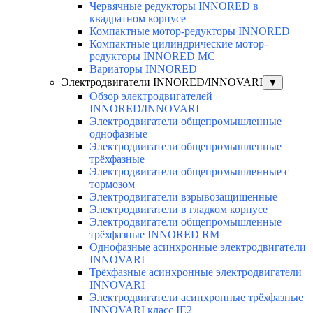
Червячные редукторы INNORED в
квадратном корпусе
Компактные мотор-редукторы INNORED
Компактные цилиндрические мотор-
редукторы INNORED MC
Вариаторы INNORED
Электродвигатели INNORED/INNOVARI
▼
Обзор электродвигателей
INNORED/INNOVARI
Электродвигатели общепромышленные
однофазные
Электродвигатели общепромышленные
трёхфазные
Электродвигатели общепромышленные с
тормозом
Электродвигатели взрывозащищенные
Электродвигатели в гладком корпусе
Электродвигатели общепромышленные
трёхфазные INNORED RM
Однофазные асинхронные электродвигатели
INNOVARI
Трёхфазные асинхронные электродвигатели
INNOVARI
Электродвигатели асинхронные трёхфазные
INNOVARI класс IE2