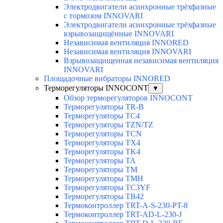
Электродвигатели асинхронные трёхфазные
с тормозом INNOVARI
Электродвигатели асинхронные трёхфазные
взрывозащищённые INNOVARI
Независимая вентиляция INNORED
Независимая вентиляция INNOVARI
Взрывозащищенная независимая вентиляция
INNOVARI
Площадочные вибраторы INNORED
Терморегуляторы INNOCONT
▼
Обзор терморегуляторов INNOCONT
Терморегуляторы TR-B
Терморегуляторы TC4
Терморегуляторы TZN/TZ
Терморегуляторы TCN
Терморегуляторы TX4
Терморегуляторы TK4
Терморегуляторы TA
Терморегуляторы TM
Терморегуляторы TMH
Терморегуляторы TC3YF
Терморегуляторы TB42
Термоконтроллер TRT-A-S-230-PT-8
Термоконтроллер TRT-AD-L-230-J