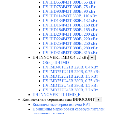
ПЧ IHD553P43T 380В, 55 кВт
ПЧ IHD753P43T 380В, 75 кВт
ПЧ IHD903P43T 380В, 90 кВт
ПЧ IHD114P43T 380В, 110 кВт
ПЧ IHD134P43T 380В, 132 кВт
ПЧ IHD164P43T 380В, 160 кВт
ПЧ IHD184P43T 380В, 185 кВт
ПЧ IHD204P43T 380В, 200 кВт
ПЧ IHD224P43T 380В, 220 кВт
ПЧ IHD254P43T 380В, 250 кВт
ПЧ IHD284P43T 380В, 280 кВт
ПЧ IHD314P43T 380В, 315 кВт
ПЧ INNOVERT IMD 0.4-22 кВт
▼
Обзор ПЧ IMD
ПЧ IMD401U21B 220В, 0.4 кВт
ПЧ IMD751U21B 220В, 0.75 кВт
ПЧ IMD152U21B 220В, 1.5 кВт
ПЧ IMD751U43B 380В, 0.75 кВт
ПЧ IMD152U43B 380В, 1.5 кВт
ПЧ IMD222U43B 380В, 2.2 кВт
ПЧ INNOVERT ПЧ IMD_E
Комплектные сервосистемы INNOCONT
▼
Комплектные сервосистемы КАТ
Принципы маркировки сервоусилителей
переменного тока