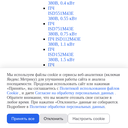
380В, 0.4 кВт
ПЧ
ISD551M43E
380В, 0.55 кВт
ПЧ
ISD751M43E
380В, 0.75 кВт
ПЧ ISD112M43E
380В, 1.1 кВт
ПЧ
ISD152M43E
380В, 1.5 кВт
ПЧ
ISD222M43E
Мы используем файлы cookie и сервисы веб-аналитики (включая
380В, 2.2 кВт
Яндекс.Метрику) для улучшения работы сайта и анализа
ПЧ
посещаемости. Продолжая использовать сайт или нажимая
ISD302M43E
«Принять», вы соглашаетесь с
Политикой использования файлов
380В, 3 кВт
Cookie
, и даете
Согласие на обработку персональных данных
.
ПЧ
Обратите внимание, что вы можете отозвать свое согласие в
ISD402M43E
любое время. При нажатии «Отклонить» данные не собираются.
380В, 4 кВт
Подробнее в
Политике обработки персональных данных
.
ПЧ
ISD552M43E
Принять все
Отклонить
Настроить cookie
380В, 5.5 кВт
ПЧ