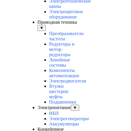
Электротехнические
шины
Электрощитовое
оборудование
Приводная техника
▼
Преобразователи
частоты
Редукторы и
мотор-
редукторы
Линейные
системы
Компоненты
автоматизации
Электродвигатели
Втулки
шестерни
муфты
Подшипники
Электропитание
▼
ИБП
Электрогенераторы
Аккумуляторы
Конвейерное