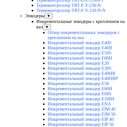
Термоконтроллер TRT-D-L-230-PT
Термоконтроллер TRT-F-Y-230-N
Термоконтроллер TRT-F-Y-230-N-N
Энкодеры
▼
Инкрементальные энкодеры с креплением на
вал
▼
Обзор инкрементальных энкодеров с
креплением на вал
Инкрементальный энкодер E40S
Инкрементальный энкодер E40H
Инкрементальный энкодер E50S
Инкрементальный энкодер E80H
Инкрементальный энкодер E20
Инкрементальный энкодер E30S
Инкрементальный энкодер E40HB
Инкрементальный энкодер E40HBP
Инкрементальный энкодер E58
Инкрементальный энкодер E60H
Инкрементальный энкодер E68S
Инкрементальный энкодер E100H
Инкрементальный энкодер ENA
Инкрементальный энкодер EIM 40
Инкрементальный энкодер EIM 50
Инкрементальный энкодер EIP 40
Инкрементальный энкодер EIP 50