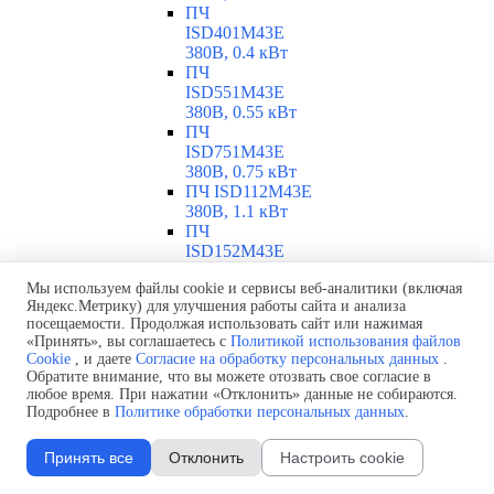
ПЧ
ISD401M43E
380В, 0.4 кВт
ПЧ
ISD551M43E
380В, 0.55 кВт
ПЧ
ISD751M43E
380В, 0.75 кВт
ПЧ ISD112M43E
380В, 1.1 кВт
ПЧ
ISD152M43E
380В, 1.5 кВт
Мы используем файлы cookie и сервисы веб-аналитики (включая
ПЧ
Яндекс.Метрику) для улучшения работы сайта и анализа
ISD222M43E
посещаемости. Продолжая использовать сайт или нажимая
380В, 2.2 кВт
«Принять», вы соглашаетесь с
Политикой использования файлов
ПЧ
Cookie
, и даете
Согласие на обработку персональных данных
.
ISD302M43E
Обратите внимание, что вы можете отозвать свое согласие в
380В, 3 кВт
любое время. При нажатии «Отклонить» данные не собираются.
ПЧ
Подробнее в
Политике обработки персональных данных
.
ISD402M43E
380В, 4 кВт
Принять все
Отклонить
Настроить cookie
ПЧ
ISD552M43E