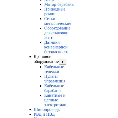
Мотор-барабаны
Приводные
ремни
Сетки
металлические
Оборудование
для стыковки
лент
Датчики
конвейерной
безопасности
Крановое
оборудование
▼
Кабельные
тележки
Пульты
управления
Кабельные
барабаны
Канатные и
цепные
электротали
Шинопроводы
РВД и ПВД