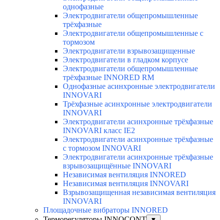
однофазные
Электродвигатели общепромышленные
трёхфазные
Электродвигатели общепромышленные с
тормозом
Электродвигатели взрывозащищенные
Электродвигатели в гладком корпусе
Электродвигатели общепромышленные
трёхфазные INNORED RM
Однофазные асинхронные электродвигатели
INNOVARI
Трёхфазные асинхронные электродвигатели
INNOVARI
Электродвигатели асинхронные трёхфазные
INNOVARI класс IE2
Электродвигатели асинхронные трёхфазные
с тормозом INNOVARI
Электродвигатели асинхронные трёхфазные
взрывозащищённые INNOVARI
Независимая вентиляция INNORED
Независимая вентиляция INNOVARI
Взрывозащищенная независимая вентиляция
INNOVARI
Площадочные вибраторы INNORED
Терморегуляторы INNOCONT
▼