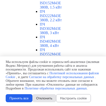
ISD152M43E
380В, 1.5 кВт
ПЧ
ISD222M43E
380В, 2.2 кВт
ПЧ
ISD302M43E
380В, 3 кВт
ПЧ
ISD402M43E
380В, 4 кВт
ПЧ
ISD552M43E
380В, 5.5 кВт
Мы используем файлы cookie и сервисы веб-аналитики (включая
ПЧ
Яндекс.Метрику) для улучшения работы сайта и анализа
ISD752M43E
посещаемости. Продолжая использовать сайт или нажимая
380В, 7.5 кВт
«Принять», вы соглашаетесь с
Политикой использования файлов
ПЧ ISD113M43E
Cookie
, и даете
Согласие на обработку персональных данных
.
380В, 11 кВт
Обратите внимание, что вы можете отозвать свое согласие в
ПЧ INNOVERT ISD
любое время. При нажатии «Отклонить» данные не собираются.
0.25-11 кВт
Подробнее в
Политике обработки персональных данных
.
▼
Обзор ПЧ ISD
ПЧ ISD251U21B
Принять все
Отклонить
Настроить cookie
220В, 0.25 кВт
ПЧ ISD401U21B