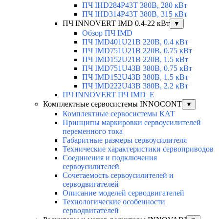
ПЧ IHD284P43T 380В, 280 кВт
ПЧ IHD314P43T 380В, 315 кВт
ПЧ INNOVERT IMD 0.4-22 кВт
▼
Обзор ПЧ IMD
ПЧ IMD401U21B 220В, 0.4 кВт
ПЧ IMD751U21B 220В, 0.75 кВт
ПЧ IMD152U21B 220В, 1.5 кВт
ПЧ IMD751U43B 380В, 0.75 кВт
ПЧ IMD152U43B 380В, 1.5 кВт
ПЧ IMD222U43B 380В, 2.2 кВт
ПЧ INNOVERT ПЧ IMD_E
Комплектные сервосистемы INNOCONT
▼
Комплектные сервосистемы КАТ
Принципы маркировки сервоусилителей
переменного тока
Габаритные размеры сервоусилителя
Технические характеристики сервоприводов
Соединения и подключения
сервоусилителей
Сочетаемость сервоусилителей и
серводвигателей
Описание моделей серводвигателей
Технологические особенности
серводвигателей