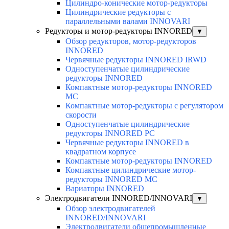
Цилиндро-конические мотор-редукторы
Цилиндрические редукторы с
параллельными валами INNOVARI
Редукторы и мотор-редукторы INNORED
▼
Обзор редукторов, мотор-редукторов
INNORED
Червячные редукторы INNORED IRWD
Одноступенчатые цилиндрические
редукторы INNORED
Компактные мотор-редукторы INNORED
MC
Компактные мотор-редукторы с регулятором
скорости
Одноступенчатые цилиндрические
редукторы INNORED PC
Червячные редукторы INNORED в
квадратном корпусе
Компактные мотор-редукторы INNORED
Компактные цилиндрические мотор-
редукторы INNORED MC
Вариаторы INNORED
Электродвигатели INNORED/INNOVARI
▼
Обзор электродвигателей
INNORED/INNOVARI
Электродвигатели общепромышленные