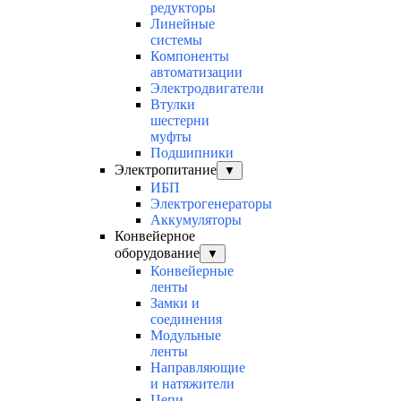
редукторы
Линейные
системы
Компоненты
автоматизации
Электродвигатели
Втулки
шестерни
муфты
Подшипники
Электропитание
▼
ИБП
Электрогенераторы
Аккумуляторы
Конвейерное
оборудование
▼
Конвейерные
ленты
Замки и
соединения
Модульные
ленты
Направляющие
и натяжители
Цепи