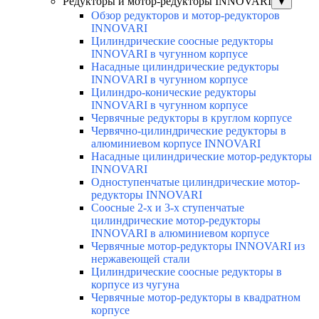
Редукторы и мотор-редукторы INNOVARI
▼
Обзор редукторов и мотор-редукторов
INNOVARI
Цилиндрические соосные редукторы
INNOVARI в чугунном корпусе
Насадные цилиндрические редукторы
INNOVARI в чугунном корпусе
Цилиндро-конические редукторы
INNOVARI в чугунном корпусе
Червячные редукторы в круглом корпусе
Червячно-цилиндрические редукторы в
алюминиевом корпусе INNOVARI
Насадные цилиндрические мотор-редукторы
INNOVARI
Одноступенчатые цилиндрические мотор-
редукторы INNOVARI
Соосные 2-х и 3-х ступенчатые
цилиндрические мотор-редукторы
INNOVARI в алюминиевом корпусе
Червячные мотор-редукторы INNOVARI из
нержавеющей стали
Цилиндрические соосные редукторы в
корпусе из чугуна
Червячные мотор-редукторы в квадратном
корпусе