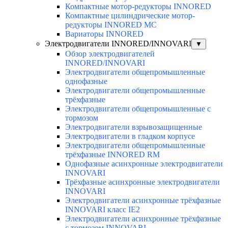
Компактные мотор-редукторы INNORED
Компактные цилиндрические мотор-
редукторы INNORED MC
Вариаторы INNORED
Электродвигатели INNORED/INNOVARI
▼
Обзор электродвигателей
INNORED/INNOVARI
Электродвигатели общепромышленные
однофазные
Электродвигатели общепромышленные
трёхфазные
Электродвигатели общепромышленные с
тормозом
Электродвигатели взрывозащищенные
Электродвигатели в гладком корпусе
Электродвигатели общепромышленные
трёхфазные INNORED RM
Однофазные асинхронные электродвигатели
INNOVARI
Трёхфазные асинхронные электродвигатели
INNOVARI
Электродвигатели асинхронные трёхфазные
INNOVARI класс IE2
Электродвигатели асинхронные трёхфазные
с тормозом INNOVARI