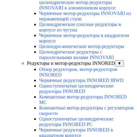
цилиндрические мотор-редукторы
INNOVARI в алюминиевом корпусе
Червячные мотор-редукторы INNOVARI из
нержавеющей стали
Цилиндрические соосные редукторы в
корпусе из чугуна
Червячные мотор-редукторы в квадратном
корпусе
Цилиндро-конические мотор-редукторы
Цилиндрические редукторы с
параллельными валами INNOVARI
Редукторы и мотор-редукторы INNORED
▼
Обзор редукторов, мотор-редукторов
INNORED
Червячные редукторы INNORED IRWD
Одноступенчатые цилиндрические
редукторы INNORED
Компактные мотор-редукторы INNORED
MC
Компактные мотор-редукторы с регулятором
скорости
Одноступенчатые цилиндрические
редукторы INNORED PC
Червячные редукторы INNORED в
квадратном корпусе