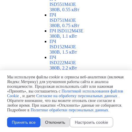
ISD551M43E
380В, 0.55 кВт
ПЧ
ISD751M43E
380В, 0.75 кВт
ПЧ ISD112M43E
380В, 1.1 кВт
ПЧ
ISD152M43E
380В, 1.5 кВт
ПЧ
ISD222M43E
380В, 2.2 кВт
ПЧ
Мы используем файлы cookie и сервисы веб-аналитики (включая
ISD302M43E
Яндекс.Метрику) для улучшения работы сайта и анализа
380В, 3 кВт
посещаемости. Продолжая использовать сайт или нажимая
ПЧ
«Принять», вы соглашаетесь с
Политикой использования файлов
ISD402M43E
Cookie
, и даете
Согласие на обработку персональных данных
.
380В, 4 кВт
Обратите внимание, что вы можете отозвать свое согласие в
ПЧ
любое время. При нажатии «Отклонить» данные не собираются.
Подробнее в
Политике обработки персональных данных
.
ISD552M43E
380В, 5.5 кВт
ПЧ
Принять все
Отклонить
Настроить cookie
ISD752M43E
380В, 7.5 кВт