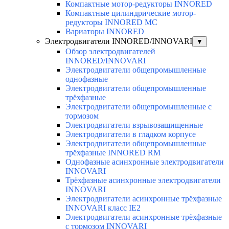
Компактные мотор-редукторы INNORED
Компактные цилиндрические мотор-
редукторы INNORED MC
Вариаторы INNORED
Электродвигатели INNORED/INNOVARI
▼
Обзор электродвигателей
INNORED/INNOVARI
Электродвигатели общепромышленные
однофазные
Электродвигатели общепромышленные
трёхфазные
Электродвигатели общепромышленные с
тормозом
Электродвигатели взрывозащищенные
Электродвигатели в гладком корпусе
Электродвигатели общепромышленные
трёхфазные INNORED RM
Однофазные асинхронные электродвигатели
INNOVARI
Трёхфазные асинхронные электродвигатели
INNOVARI
Электродвигатели асинхронные трёхфазные
INNOVARI класс IE2
Электродвигатели асинхронные трёхфазные
с тормозом INNOVARI