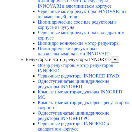
цилиндрические мотор-редукторы
INNOVARI в алюминиевом корпусе
Червячные мотор-редукторы INNOVARI из
нержавеющей стали
Цилиндрические соосные редукторы в
корпусе из чугуна
Червячные мотор-редукторы в квадратном
корпусе
Цилиндро-конические мотор-редукторы
Цилиндрические редукторы с
параллельными валами INNOVARI
Редукторы и мотор-редукторы INNORED
▼
Обзор редукторов, мотор-редукторов
INNORED
Червячные редукторы INNORED IRWD
Одноступенчатые цилиндрические
редукторы INNORED
Компактные мотор-редукторы INNORED
MC
Компактные мотор-редукторы с регулятором
скорости
Одноступенчатые цилиндрические
редукторы INNORED PC
Червячные редукторы INNORED в
квадратном корпусе