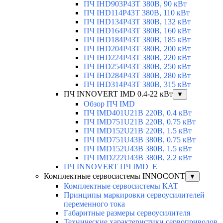
ПЧ IHD903P43T 380В, 90 кВт
ПЧ IHD114P43T 380В, 110 кВт
ПЧ IHD134P43T 380В, 132 кВт
ПЧ IHD164P43T 380В, 160 кВт
ПЧ IHD184P43T 380В, 185 кВт
ПЧ IHD204P43T 380В, 200 кВт
ПЧ IHD224P43T 380В, 220 кВт
ПЧ IHD254P43T 380В, 250 кВт
ПЧ IHD284P43T 380В, 280 кВт
ПЧ IHD314P43T 380В, 315 кВт
ПЧ INNOVERT IMD 0.4-22 кВт
▼
Обзор ПЧ IMD
ПЧ IMD401U21B 220В, 0.4 кВт
ПЧ IMD751U21B 220В, 0.75 кВт
ПЧ IMD152U21B 220В, 1.5 кВт
ПЧ IMD751U43B 380В, 0.75 кВт
ПЧ IMD152U43B 380В, 1.5 кВт
ПЧ IMD222U43B 380В, 2.2 кВт
ПЧ INNOVERT ПЧ IMD_E
Комплектные сервосистемы INNOCONT
▼
Комплектные сервосистемы КАТ
Принципы маркировки сервоусилителей
переменного тока
Габаритные размеры сервоусилителя
Технические характеристики сервоприводов