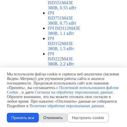
ISD551M43E
380В, 0.55 кВт
ПЧ
ISD751M43E
380В, 0.75 кВт
ПЧ ISD112M43E
380В, 1.1 кВт
ПЧ
ISD152M43E
380В, 1.5 кВт
ПЧ
ISD222M43E
380В, 2.2 кВт
ПЧ
ISD302M43E
Мы используем файлы cookie и сервисы веб-аналитики (включая
Яндекс.Метрику) для улучшения работы сайта и анализа
380В, 3 кВт
посещаемости. Продолжая использовать сайт или нажимая
ПЧ
«Принять», вы соглашаетесь с
Политикой использования файлов
ISD402M43E
Cookie
, и даете
Согласие на обработку персональных данных
.
380В, 4 кВт
Обратите внимание, что вы можете отозвать свое согласие в
ПЧ
любое время. При нажатии «Отклонить» данные не собираются.
ISD552M43E
Подробнее в
Политике обработки персональных данных
.
380В, 5.5 кВт
ПЧ
Принять все
Отклонить
Настроить cookie
ISD752M43E
380В, 7.5 кВт