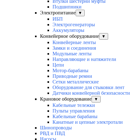
Втулки шестерни муфты
Подшипники
Электропитание
▼
ИБП
Электрогенераторы
Аккумуляторы
Конвейерное оборудование
▼
Конвейерные ленты
Замки и соединения
Модульные ленты
Направляющие и натяжители
Цепи
Мотор-барабаны
Приводные ремни
Сетки металлические
Оборудование для стыковки лент
Датчики конвейерной безопасности
Крановое оборудование
▼
Кабельные тележки
Пульты управления
Кабельные барабаны
Канатные и цепные электротали
Шинопроводы
РВД и ПВД
Насосы