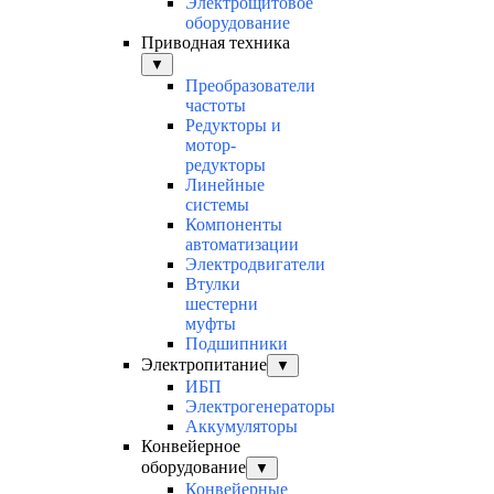
Электрощитовое
оборудование
Приводная техника
▼
Преобразователи
частоты
Редукторы и
мотор-
редукторы
Линейные
системы
Компоненты
автоматизации
Электродвигатели
Втулки
шестерни
муфты
Подшипники
Электропитание
▼
ИБП
Электрогенераторы
Аккумуляторы
Конвейерное
оборудование
▼
Конвейерные