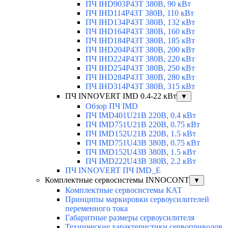
ПЧ IHD903P43T 380В, 90 кВт
ПЧ IHD114P43T 380В, 110 кВт
ПЧ IHD134P43T 380В, 132 кВт
ПЧ IHD164P43T 380В, 160 кВт
ПЧ IHD184P43T 380В, 185 кВт
ПЧ IHD204P43T 380В, 200 кВт
ПЧ IHD224P43T 380В, 220 кВт
ПЧ IHD254P43T 380В, 250 кВт
ПЧ IHD284P43T 380В, 280 кВт
ПЧ IHD314P43T 380В, 315 кВт
ПЧ INNOVERT IMD 0.4-22 кВт
▼
Обзор ПЧ IMD
ПЧ IMD401U21B 220В, 0.4 кВт
ПЧ IMD751U21B 220В, 0.75 кВт
ПЧ IMD152U21B 220В, 1.5 кВт
ПЧ IMD751U43B 380В, 0.75 кВт
ПЧ IMD152U43B 380В, 1.5 кВт
ПЧ IMD222U43B 380В, 2.2 кВт
ПЧ INNOVERT ПЧ IMD_E
Комплектные сервосистемы INNOCONT
▼
Комплектные сервосистемы КАТ
Принципы маркировки сервоусилителей
переменного тока
Габаритные размеры сервоусилителя
Технические характеристики сервоприводов