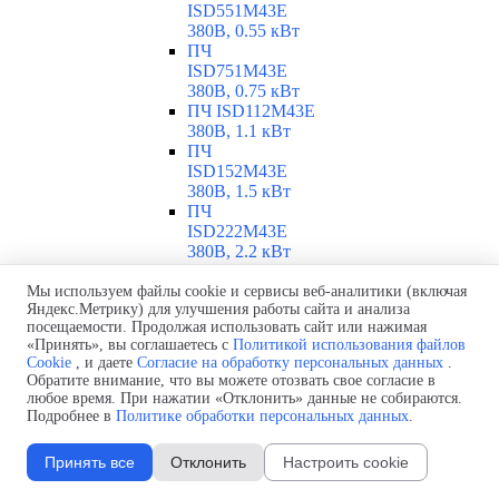
ISD551M43E
380В, 0.55 кВт
ПЧ
ISD751M43E
380В, 0.75 кВт
ПЧ ISD112M43E
380В, 1.1 кВт
ПЧ
ISD152M43E
380В, 1.5 кВт
ПЧ
ISD222M43E
380В, 2.2 кВт
ПЧ
ISD302M43E
Мы используем файлы cookie и сервисы веб-аналитики (включая
Яндекс.Метрику) для улучшения работы сайта и анализа
380В, 3 кВт
посещаемости. Продолжая использовать сайт или нажимая
ПЧ
«Принять», вы соглашаетесь с
Политикой использования файлов
ISD402M43E
Cookie
, и даете
Согласие на обработку персональных данных
.
380В, 4 кВт
Обратите внимание, что вы можете отозвать свое согласие в
ПЧ
любое время. При нажатии «Отклонить» данные не собираются.
ISD552M43E
Подробнее в
Политике обработки персональных данных
.
380В, 5.5 кВт
ПЧ
Принять все
Отклонить
Настроить cookie
ISD752M43E
380В, 7.5 кВт