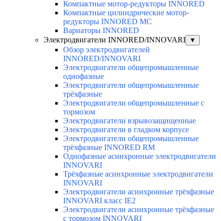
Компактные мотор-редукторы INNORED
Компактные цилиндрические мотор-
редукторы INNORED MC
Вариаторы INNORED
Электродвигатели INNORED/INNOVARI
▼
Обзор электродвигателей
INNORED/INNOVARI
Электродвигатели общепромышленные
однофазные
Электродвигатели общепромышленные
трёхфазные
Электродвигатели общепромышленные с
тормозом
Электродвигатели взрывозащищенные
Электродвигатели в гладком корпусе
Электродвигатели общепромышленные
трёхфазные INNORED RM
Однофазные асинхронные электродвигатели
INNOVARI
Трёхфазные асинхронные электродвигатели
INNOVARI
Электродвигатели асинхронные трёхфазные
INNOVARI класс IE2
Электродвигатели асинхронные трёхфазные
с тормозом INNOVARI