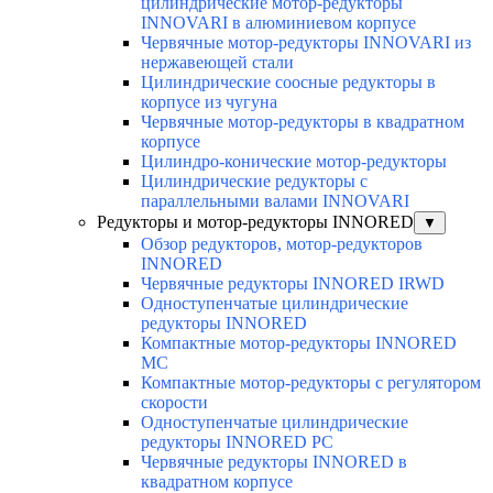
цилиндрические мотор-редукторы
INNOVARI в алюминиевом корпусе
Червячные мотор-редукторы INNOVARI из
нержавеющей стали
Цилиндрические соосные редукторы в
корпусе из чугуна
Червячные мотор-редукторы в квадратном
корпусе
Цилиндро-конические мотор-редукторы
Цилиндрические редукторы с
параллельными валами INNOVARI
Редукторы и мотор-редукторы INNORED
▼
Обзор редукторов, мотор-редукторов
INNORED
Червячные редукторы INNORED IRWD
Одноступенчатые цилиндрические
редукторы INNORED
Компактные мотор-редукторы INNORED
MC
Компактные мотор-редукторы с регулятором
скорости
Одноступенчатые цилиндрические
редукторы INNORED PC
Червячные редукторы INNORED в
квадратном корпусе