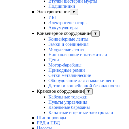
Втулки шестерни муфты
Подшипники
Электропитание
▼
ИБП
Электрогенераторы
Аккумуляторы
Конвейерное оборудование
▼
Конвейерные ленты
Замки и соединения
Модульные ленты
Направляющие и натяжители
Цепи
Мотор-барабаны
Приводные ремни
Сетки металлические
Оборудование для стыковки лент
Датчики конвейерной безопасности
Крановое оборудование
▼
Кабельные тележки
Пульты управления
Кабельные барабаны
Канатные и цепные электротали
Шинопроводы
РВД и ПВД
Насосы