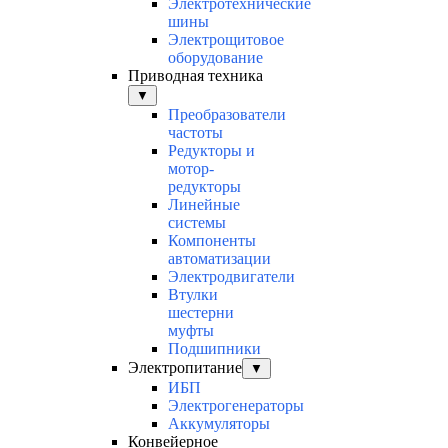
Электротехнические
шины
Электрощитовое
оборудование
Приводная техника
▼
Преобразователи
частоты
Редукторы и
мотор-
редукторы
Линейные
системы
Компоненты
автоматизации
Электродвигатели
Втулки
шестерни
муфты
Подшипники
Электропитание
▼
ИБП
Электрогенераторы
Аккумуляторы
Конвейерное