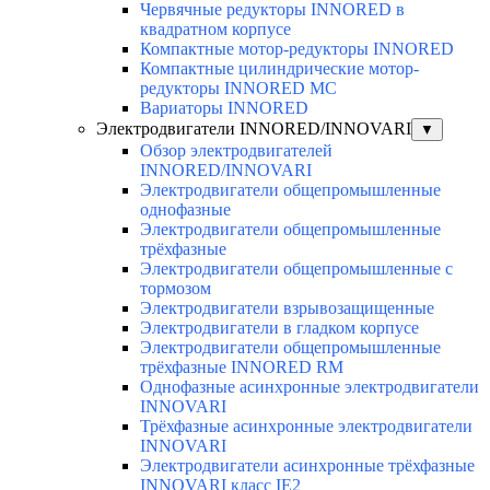
Червячные редукторы INNORED в
квадратном корпусе
Компактные мотор-редукторы INNORED
Компактные цилиндрические мотор-
редукторы INNORED MC
Вариаторы INNORED
Электродвигатели INNORED/INNOVARI
▼
Обзор электродвигателей
INNORED/INNOVARI
Электродвигатели общепромышленные
однофазные
Электродвигатели общепромышленные
трёхфазные
Электродвигатели общепромышленные с
тормозом
Электродвигатели взрывозащищенные
Электродвигатели в гладком корпусе
Электродвигатели общепромышленные
трёхфазные INNORED RM
Однофазные асинхронные электродвигатели
INNOVARI
Трёхфазные асинхронные электродвигатели
INNOVARI
Электродвигатели асинхронные трёхфазные
INNOVARI класс IE2