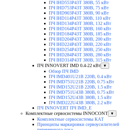
ПЧ IHD553P43T 380В, 55 кВт
ПЧ IHD753P43T 380В, 75 кВт
ПЧ IHD903P43T 380В, 90 кВт
ПЧ IHD114P43T 380В, 110 кВт
ПЧ IHD134P43T 380В, 132 кВт
ПЧ IHD164P43T 380В, 160 кВт
ПЧ IHD184P43T 380В, 185 кВт
ПЧ IHD204P43T 380В, 200 кВт
ПЧ IHD224P43T 380В, 220 кВт
ПЧ IHD254P43T 380В, 250 кВт
ПЧ IHD284P43T 380В, 280 кВт
ПЧ IHD314P43T 380В, 315 кВт
ПЧ INNOVERT IMD 0.4-22 кВт
▼
Обзор ПЧ IMD
ПЧ IMD401U21B 220В, 0.4 кВт
ПЧ IMD751U21B 220В, 0.75 кВт
ПЧ IMD152U21B 220В, 1.5 кВт
ПЧ IMD751U43B 380В, 0.75 кВт
ПЧ IMD152U43B 380В, 1.5 кВт
ПЧ IMD222U43B 380В, 2.2 кВт
ПЧ INNOVERT ПЧ IMD_E
Комплектные сервосистемы INNOCONT
▼
Комплектные сервосистемы КАТ
Принципы маркировки сервоусилителей
переменного тока