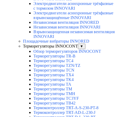
Электродвигатели асинхронные трёхфазные
с тормозом INNOVARI
Электродвигатели асинхронные трёхфазные
взрывозащищённые INNOVARI
Независимая вентиляция INNORED
Независимая вентиляция INNOVARI
Взрывозащищенная независимая вентиляция
INNOVARI
Площадочные вибраторы INNORED
Терморегуляторы INNOCONT
▼
Обзор терморегуляторов INNOCONT
Терморегуляторы TR-B
Терморегуляторы TC4
Терморегуляторы TZN/TZ
Терморегуляторы TCN
Терморегуляторы TX4
Терморегуляторы TK4
Терморегуляторы TA
Терморегуляторы TM
Терморегуляторы TMH
Терморегуляторы TC3YF
Терморегуляторы TB42
Термоконтроллер TRT-A-S-230-PT-8
Термоконтроллер TRT-AD-L-230-J