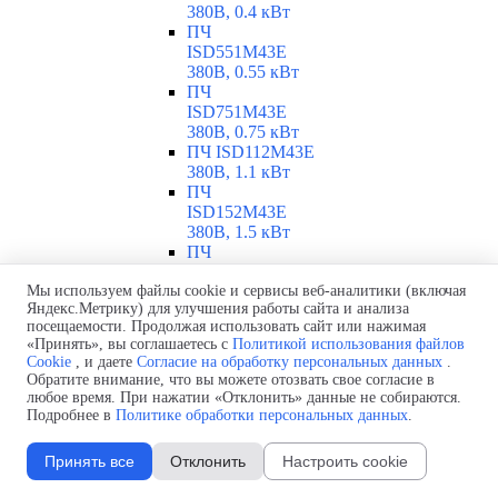
380В, 0.4 кВт
ПЧ
ISD551M43E
380В, 0.55 кВт
ПЧ
ISD751M43E
380В, 0.75 кВт
ПЧ ISD112M43E
380В, 1.1 кВт
ПЧ
ISD152M43E
380В, 1.5 кВт
ПЧ
ISD222M43E
Мы используем файлы cookie и сервисы веб-аналитики (включая
380В, 2.2 кВт
Яндекс.Метрику) для улучшения работы сайта и анализа
ПЧ
посещаемости. Продолжая использовать сайт или нажимая
ISD302M43E
«Принять», вы соглашаетесь с
Политикой использования файлов
380В, 3 кВт
Cookie
, и даете
Согласие на обработку персональных данных
.
ПЧ
Обратите внимание, что вы можете отозвать свое согласие в
ISD402M43E
любое время. При нажатии «Отклонить» данные не собираются.
380В, 4 кВт
Подробнее в
Политике обработки персональных данных
.
ПЧ
ISD552M43E
Принять все
Отклонить
Настроить cookie
380В, 5.5 кВт
ПЧ