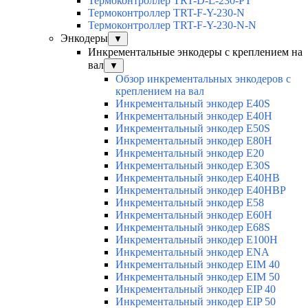
Термоконтроллер TRT-D-L-230-PT
Термоконтроллер TRT-F-Y-230-N
Термоконтроллер TRT-F-Y-230-N-N
Энкодеры
▼
Инкрементальные энкодеры с креплением на
вал
▼
Обзор инкрементальных энкодеров с
креплением на вал
Инкрементальный энкодер E40S
Инкрементальный энкодер E40H
Инкрементальный энкодер E50S
Инкрементальный энкодер E80H
Инкрементальный энкодер E20
Инкрементальный энкодер E30S
Инкрементальный энкодер E40HB
Инкрементальный энкодер E40HBP
Инкрементальный энкодер E58
Инкрементальный энкодер E60H
Инкрементальный энкодер E68S
Инкрементальный энкодер E100H
Инкрементальный энкодер ENA
Инкрементальный энкодер EIM 40
Инкрементальный энкодер EIM 50
Инкрементальный энкодер EIP 40
Инкрементальный энкодер EIP 50