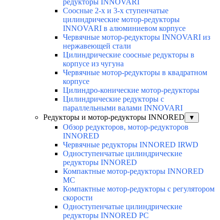
редукторы INNOVARI
Соосные 2-х и 3-х ступенчатые
цилиндрические мотор-редукторы
INNOVARI в алюминиевом корпусе
Червячные мотор-редукторы INNOVARI из
нержавеющей стали
Цилиндрические соосные редукторы в
корпусе из чугуна
Червячные мотор-редукторы в квадратном
корпусе
Цилиндро-конические мотор-редукторы
Цилиндрические редукторы с
параллельными валами INNOVARI
Редукторы и мотор-редукторы INNORED
▼
Обзор редукторов, мотор-редукторов
INNORED
Червячные редукторы INNORED IRWD
Одноступенчатые цилиндрические
редукторы INNORED
Компактные мотор-редукторы INNORED
MC
Компактные мотор-редукторы с регулятором
скорости
Одноступенчатые цилиндрические
редукторы INNORED PC