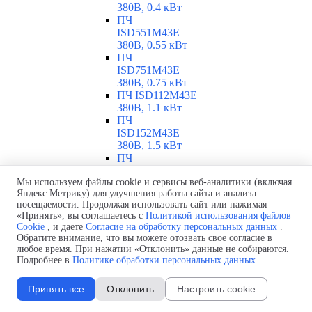
380В, 0.4 кВт
ПЧ
ISD551M43E
380В, 0.55 кВт
ПЧ
ISD751M43E
380В, 0.75 кВт
ПЧ ISD112M43E
380В, 1.1 кВт
ПЧ
ISD152M43E
380В, 1.5 кВт
ПЧ
ISD222M43E
Мы используем файлы cookie и сервисы веб-аналитики (включая
380В, 2.2 кВт
Яндекс.Метрику) для улучшения работы сайта и анализа
ПЧ
посещаемости. Продолжая использовать сайт или нажимая
ISD302M43E
«Принять», вы соглашаетесь с
Политикой использования файлов
380В, 3 кВт
Cookie
, и даете
Согласие на обработку персональных данных
.
ПЧ
Обратите внимание, что вы можете отозвать свое согласие в
ISD402M43E
любое время. При нажатии «Отклонить» данные не собираются.
380В, 4 кВт
Подробнее в
Политике обработки персональных данных
.
ПЧ
ISD552M43E
Принять все
Отклонить
Настроить cookie
380В, 5.5 кВт
ПЧ