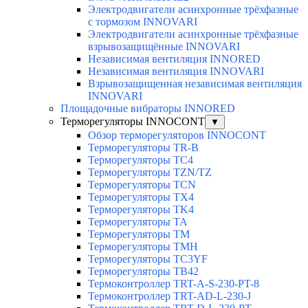
Электродвигатели асинхронные трёхфазные
с тормозом INNOVARI
Электродвигатели асинхронные трёхфазные
взрывозащищённые INNOVARI
Независимая вентиляция INNORED
Независимая вентиляция INNOVARI
Взрывозащищенная независимая вентиляция
INNOVARI
Площадочные вибраторы INNORED
Терморегуляторы INNOCONT
▼
Обзор терморегуляторов INNOCONT
Терморегуляторы TR-B
Терморегуляторы TC4
Терморегуляторы TZN/TZ
Терморегуляторы TCN
Терморегуляторы TX4
Терморегуляторы TK4
Терморегуляторы TA
Терморегуляторы TM
Терморегуляторы TMH
Терморегуляторы TC3YF
Терморегуляторы TB42
Термоконтроллер TRT-A-S-230-PT-8
Термоконтроллер TRT-AD-L-230-J