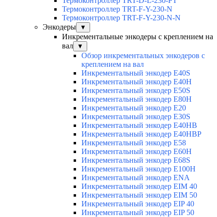
Термоконтроллер TRT-D-L-230-PT
Термоконтроллер TRT-F-Y-230-N
Термоконтроллер TRT-F-Y-230-N-N
Энкодеры
▼
Инкрементальные энкодеры с креплением на
вал
▼
Обзор инкрементальных энкодеров с
креплением на вал
Инкрементальный энкодер E40S
Инкрементальный энкодер E40H
Инкрементальный энкодер E50S
Инкрементальный энкодер E80H
Инкрементальный энкодер E20
Инкрементальный энкодер E30S
Инкрементальный энкодер E40HB
Инкрементальный энкодер E40HBP
Инкрементальный энкодер E58
Инкрементальный энкодер E60H
Инкрементальный энкодер E68S
Инкрементальный энкодер E100H
Инкрементальный энкодер ENA
Инкрементальный энкодер EIM 40
Инкрементальный энкодер EIM 50
Инкрементальный энкодер EIP 40
Инкрементальный энкодер EIP 50