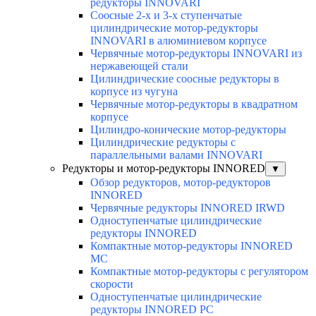
редукторы INNOVARI
Соосные 2-х и 3-х ступенчатые
цилиндрические мотор-редукторы
INNOVARI в алюминиевом корпусе
Червячные мотор-редукторы INNOVARI из
нержавеющей стали
Цилиндрические соосные редукторы в
корпусе из чугуна
Червячные мотор-редукторы в квадратном
корпусе
Цилиндро-конические мотор-редукторы
Цилиндрические редукторы с
параллельными валами INNOVARI
Редукторы и мотор-редукторы INNORED
▼
Обзор редукторов, мотор-редукторов
INNORED
Червячные редукторы INNORED IRWD
Одноступенчатые цилиндрические
редукторы INNORED
Компактные мотор-редукторы INNORED
MC
Компактные мотор-редукторы с регулятором
скорости
Одноступенчатые цилиндрические
редукторы INNORED PC