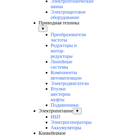
Электротехнические
шины
Электрощитовое
оборудование
Приводная техника
▼
Преобразователи
частоты
Редукторы и
мотор-
редукторы
Линейные
системы
Компоненты
автоматизации
Электродвигатели
Втулки
шестерни
муфты
Подшипники
Электропитание
▼
ИБП
Электрогенераторы
Аккумуляторы
Конвейерное