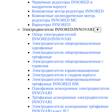
Червячные редукторы INNORED в
квадратном корпусе
Компактные мотор-редукторы INNORED
Компактные цилиндрические мотор-
редукторы INNORED MC
Вариаторы INNORED
Электродвигатели INNORED/INNOVARI
▼
Обзор электродвигателей
INNORED/INNOVARI
Электродвигатели общепромышленные
однофазные
Электродвигатели общепромышленные
трёхфазные
Электродвигатели общепромышленные с
тормозом
Электродвигатели взрывозащищенные
Электродвигатели в гладком корпусе
Электродвигатели общепромышленные
трёхфазные INNORED RM
Однофазные асинхронные электродвигатели
INNOVARI
Трёхфазные асинхронные электродвигатели
INNOVARI
Электродвигатели асинхронные трёхфазные
INNOVARI класс IE2