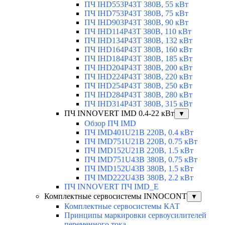
ПЧ IHD553P43T 380В, 55 кВт
ПЧ IHD753P43T 380В, 75 кВт
ПЧ IHD903P43T 380В, 90 кВт
ПЧ IHD114P43T 380В, 110 кВт
ПЧ IHD134P43T 380В, 132 кВт
ПЧ IHD164P43T 380В, 160 кВт
ПЧ IHD184P43T 380В, 185 кВт
ПЧ IHD204P43T 380В, 200 кВт
ПЧ IHD224P43T 380В, 220 кВт
ПЧ IHD254P43T 380В, 250 кВт
ПЧ IHD284P43T 380В, 280 кВт
ПЧ IHD314P43T 380В, 315 кВт
ПЧ INNOVERT IMD 0.4-22 кВт
▼
Обзор ПЧ IMD
ПЧ IMD401U21B 220В, 0.4 кВт
ПЧ IMD751U21B 220В, 0.75 кВт
ПЧ IMD152U21B 220В, 1.5 кВт
ПЧ IMD751U43B 380В, 0.75 кВт
ПЧ IMD152U43B 380В, 1.5 кВт
ПЧ IMD222U43B 380В, 2.2 кВт
ПЧ INNOVERT ПЧ IMD_E
Комплектные сервосистемы INNOCONT
▼
Комплектные сервосистемы КАТ
Принципы маркировки сервоусилителей
переменного тока