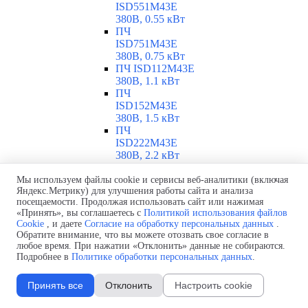
ISD551M43E
380В, 0.55 кВт
ПЧ
ISD751M43E
380В, 0.75 кВт
ПЧ ISD112M43E
380В, 1.1 кВт
ПЧ
ISD152M43E
380В, 1.5 кВт
ПЧ
ISD222M43E
380В, 2.2 кВт
ПЧ
ISD302M43E
Мы используем файлы cookie и сервисы веб-аналитики (включая
Яндекс.Метрику) для улучшения работы сайта и анализа
380В, 3 кВт
посещаемости. Продолжая использовать сайт или нажимая
ПЧ
«Принять», вы соглашаетесь с
Политикой использования файлов
ISD402M43E
Cookie
, и даете
Согласие на обработку персональных данных
.
380В, 4 кВт
Обратите внимание, что вы можете отозвать свое согласие в
ПЧ
любое время. При нажатии «Отклонить» данные не собираются.
ISD552M43E
Подробнее в
Политике обработки персональных данных
.
380В, 5.5 кВт
ПЧ
Принять все
Отклонить
Настроить cookie
ISD752M43E
380В, 7.5 кВт