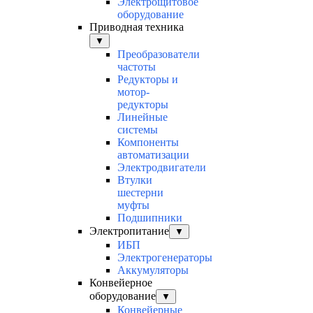
Электрощитовое
оборудование
Приводная техника
▼
Преобразователи
частоты
Редукторы и
мотор-
редукторы
Линейные
системы
Компоненты
автоматизации
Электродвигатели
Втулки
шестерни
муфты
Подшипники
Электропитание
▼
ИБП
Электрогенераторы
Аккумуляторы
Конвейерное
оборудование
▼
Конвейерные