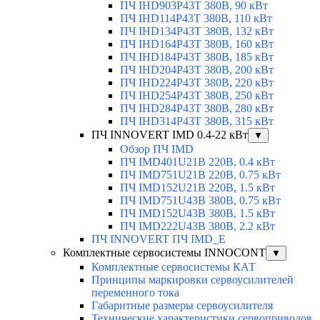
ПЧ IHD903P43T 380В, 90 кВт
ПЧ IHD114P43T 380В, 110 кВт
ПЧ IHD134P43T 380В, 132 кВт
ПЧ IHD164P43T 380В, 160 кВт
ПЧ IHD184P43T 380В, 185 кВт
ПЧ IHD204P43T 380В, 200 кВт
ПЧ IHD224P43T 380В, 220 кВт
ПЧ IHD254P43T 380В, 250 кВт
ПЧ IHD284P43T 380В, 280 кВт
ПЧ IHD314P43T 380В, 315 кВт
ПЧ INNOVERT IMD 0.4-22 кВт
▼
Обзор ПЧ IMD
ПЧ IMD401U21B 220В, 0.4 кВт
ПЧ IMD751U21B 220В, 0.75 кВт
ПЧ IMD152U21B 220В, 1.5 кВт
ПЧ IMD751U43B 380В, 0.75 кВт
ПЧ IMD152U43B 380В, 1.5 кВт
ПЧ IMD222U43B 380В, 2.2 кВт
ПЧ INNOVERT ПЧ IMD_E
Комплектные сервосистемы INNOCONT
▼
Комплектные сервосистемы КАТ
Принципы маркировки сервоусилителей
переменного тока
Габаритные размеры сервоусилителя
Технические характеристики сервоприводов