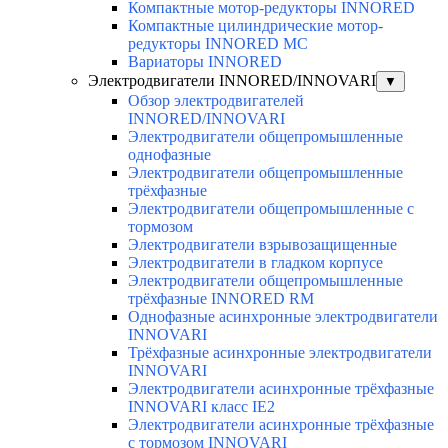
Компактные мотор-редукторы INNORED
Компактные цилиндрические мотор-
редукторы INNORED MC
Вариаторы INNORED
Электродвигатели INNORED/INNOVARI
▼
Обзор электродвигателей
INNORED/INNOVARI
Электродвигатели общепромышленные
однофазные
Электродвигатели общепромышленные
трёхфазные
Электродвигатели общепромышленные с
тормозом
Электродвигатели взрывозащищенные
Электродвигатели в гладком корпусе
Электродвигатели общепромышленные
трёхфазные INNORED RM
Однофазные асинхронные электродвигатели
INNOVARI
Трёхфазные асинхронные электродвигатели
INNOVARI
Электродвигатели асинхронные трёхфазные
INNOVARI класс IE2
Электродвигатели асинхронные трёхфазные
с тормозом INNOVARI