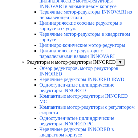
цилиндрические мотор-редукторы
INNOVARI в алюминиевом корпусе
Червячные мотор-редукторы INNOVARI из
нержавеющей стали
Цилиндрические соосные редукторы в
корпусе из чугуна
Червячные мотор-редукторы в квадратном
корпусе
Цилиндро-конические мотор-редукторы
Цилиндрические редукторы с
параллельными валами INNOVARI
Редукторы и мотор-редукторы INNORED
▼
Обзор редукторов, мотор-редукторов
INNORED
Червячные редукторы INNORED IRWD
Одноступенчатые цилиндрические
редукторы INNORED
Компактные мотор-редукторы INNORED
MC
Компактные мотор-редукторы с регулятором
скорости
Одноступенчатые цилиндрические
редукторы INNORED PC
Червячные редукторы INNORED в
квадратном корпусе